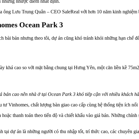
ại những nhược điểm nhất định.
ết của ông Lưu Trung Quân – CEO SaleReal với hơn 10 năm kinh nghiệm
nhomes Ocean Park 3
 bài bản nhưng theo tôi, dự án cũng khó tránh khỏi những hạn chế đến t
này khá cao so với mặt bằng chung tại Hưng Yên, một căn liền kề 75m2 
á bán cao nên nhà ở tại Ocean Park 3 khó tiếp cận với nhiều khách h
u tư Vinhomes, chất lượng bàn giao cao cấp cùng hệ thống tiện ích nổi
n hoặc thanh toán theo tiến độ và chiết khấu vào giá bán. Những chính 
 tại dự án là những người có thu nhập tốt, trí thức cao, các chuyên 