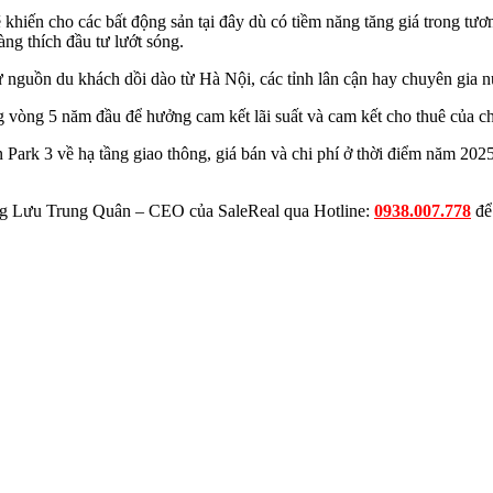
 khiến cho các bất động sản tại đây dù có tiềm năng tăng giá trong tư
ng thích đầu tư lướt sóng.
từ nguồn du khách dồi dào từ Hà Nội, các tỉnh lân cận hay chuyên gia 
vòng 5 năm đầu để hưởng cam kết lãi suất và cam kết cho thuê của chủ 
Park 3 về hạ tầng giao thông, giá bán và chi phí ở thời điểm năm 2025
 ông Lưu Trung Quân – CEO của SaleReal qua Hotline:
0938.007.778
để 