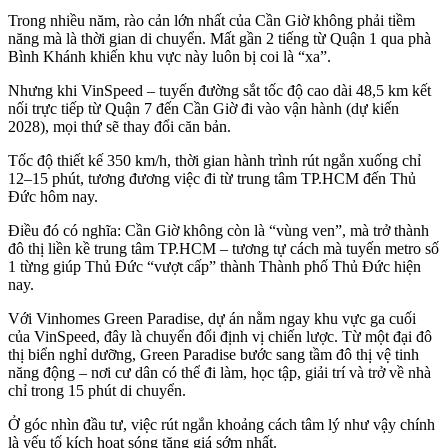
Trong nhiều năm, rào cản lớn nhất của Cần Giờ không phải tiềm
năng mà là thời gian di chuyển. Mất gần 2 tiếng từ Quận 1 qua phà
Bình Khánh khiến khu vực này luôn bị coi là “xa”.
Nhưng khi VinSpeed – tuyến đường sắt tốc độ cao dài 48,5 km kết
nối trực tiếp từ Quận 7 đến Cần Giờ đi vào vận hành (dự kiến
2028), mọi thứ sẽ thay đổi căn bản.
Tốc độ thiết kế 350 km/h, thời gian hành trình rút ngắn xuống chỉ
12–15 phút, tương đương việc đi từ trung tâm TP.HCM đến Thủ
Đức hôm nay.
Điều đó có nghĩa: Cần Giờ không còn là “vùng ven”, mà trở thành
đô thị liền kề trung tâm TP.HCM – tương tự cách mà tuyến metro số
1 từng giúp Thủ Đức “vượt cấp” thành Thành phố Thủ Đức hiện
nay.
Với Vinhomes Green Paradise, dự án nằm ngay khu vực ga cuối
của VinSpeed, đây là chuyển đổi định vị chiến lược. Từ một đại đô
thị biển nghỉ dưỡng, Green Paradise bước sang tầm đô thị vệ tinh
năng động – nơi cư dân có thể đi làm, học tập, giải trí và trở về nhà
chỉ trong 15 phút di chuyển.
Ở góc nhìn đầu tư, việc rút ngắn khoảng cách tâm lý như vậy chính
là yếu tố kích hoạt sóng tăng giá sớm nhất.