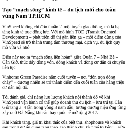
Tạo “mạch sống” kinh tế – du lịch mới cho toàn
vùng Nam TP.HCM
VinSpeed không chỉ đơn thuần là một tuyến giao thông, mà là hạ
tầng kinh tế trục động lực. Với mô hình TOD (Transit Oriented
Development) – phát triển đô thị gắn liền ga – mỗi điểm dừng của
VinSpeed sẽ trở thành trung tâm thương mại, dịch vụ, du lịch quy
mô vừa và nhỏ.
Điều này tạo ra “mạch sống liên hoàn” giữa Quận 7 – Nhà Bè –
Cần Giờ, thúc đẩy dòng vốn, dòng khách và dòng cư dân di chuyển
liên tục.
Vinhome Green Paradise nằm cuối tuyến – nơi “đón trọn dòng
chảy” – đương nhiên sẽ trở thành điểm đến cuối tuần của hàng triệu
cư dân nội đô.
Tôi đánh giá, chỉ riêng lưu lượng khách nội thành đổ về khi
VinSpeed vận hành có thể giúp doanh thu du lịch – lưu trú tại Cần
Giờ tăng 3–4 lần trong vòng 3 năm đầu, tương đương hiệu ứng từng
xảy ra ở Đà Nẵng khi sân bay quốc tế mở rộng 2017.
Khi khách tăng, giá trị khai thác của biệt thự, shophouse và khách
sạn trong dự án cũng tăng theo, tạo thành chu kỳ “giá trị kép” – vừa