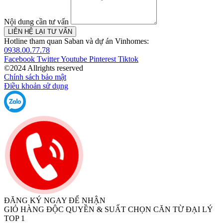
Nội dung cần tư vấn
LIÊN HỆ LẠI TƯ VẤN
Hotline tham quan Saban và dự án Vinhomes:
0938.00.77.78
Facebook
Twitter
Youtube
Pinterest
Tiktok
©2024 Allrights reserved
Chính sách bảo mật
Điều khoản sử dụng
ĐĂNG KÝ NGAY ĐỂ NHẬN
GIỎ HÀNG ĐỘC QUYỀN & SUẤT CHỌN CĂN TỪ ĐẠI LÝ
TOP 1