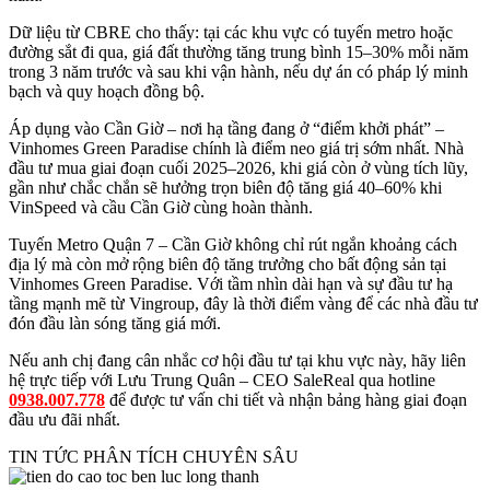
Dữ liệu từ CBRE cho thấy: tại các khu vực có tuyến metro hoặc
đường sắt đi qua, giá đất thường tăng trung bình 15–30% mỗi năm
trong 3 năm trước và sau khi vận hành, nếu dự án có pháp lý minh
bạch và quy hoạch đồng bộ.
Áp dụng vào Cần Giờ – nơi hạ tầng đang ở “điểm khởi phát” –
Vinhomes Green Paradise chính là điểm neo giá trị sớm nhất. Nhà
đầu tư mua giai đoạn cuối 2025–2026, khi giá còn ở vùng tích lũy,
gần như chắc chắn sẽ hưởng trọn biên độ tăng giá 40–60% khi
VinSpeed và cầu Cần Giờ cùng hoàn thành.
Tuyến Metro Quận 7 – Cần Giờ không chỉ rút ngắn khoảng cách
địa lý mà còn mở rộng biên độ tăng trưởng cho bất động sản tại
Vinhomes Green Paradise. Với tầm nhìn dài hạn và sự đầu tư hạ
tầng mạnh mẽ từ Vingroup, đây là thời điểm vàng để các nhà đầu tư
đón đầu làn sóng tăng giá mới.
Nếu anh chị đang cân nhắc cơ hội đầu tư tại khu vực này, hãy liên
hệ trực tiếp với Lưu Trung Quân – CEO SaleReal qua hotline
0938.007.778
để được tư vấn chi tiết và nhận bảng hàng giai đoạn
đầu ưu đãi nhất.
TIN TỨC PHÂN TÍCH CHUYÊN SÂU