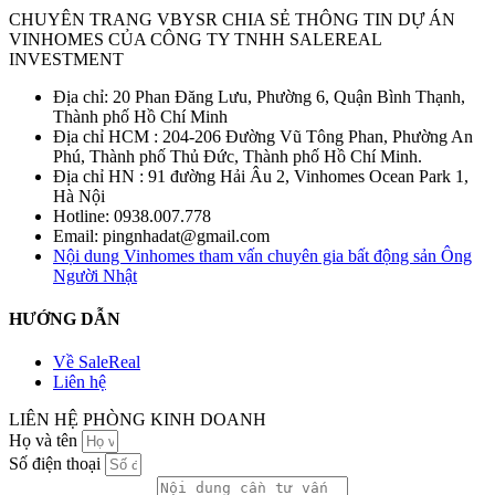
CHUYÊN TRANG VBYSR CHIA SẺ THÔNG TIN DỰ ÁN
VINHOMES CỦA CÔNG TY TNHH SALEREAL
INVESTMENT
Địa chỉ: 20 Phan Đăng Lưu, Phường 6, Quận Bình Thạnh,
Thành phố Hồ Chí Minh
Địa chỉ HCM : 204-206 Đường Vũ Tông Phan, Phường An
Phú, Thành phố Thủ Đức, Thành phố Hồ Chí Minh.
Địa chỉ HN : 91 đường Hải Âu 2, Vinhomes Ocean Park 1,
Hà Nội
Hotline: 0938.007.778
Email: pingnhadat@gmail.com
Nội dung Vinhomes tham vấn chuyên gia bất động sản Ông
Người Nhật
HƯỚNG DẪN
Về SaleReal
Liên hệ
LIÊN HỆ PHÒNG KINH DOANH
Họ và tên
Số điện thoại