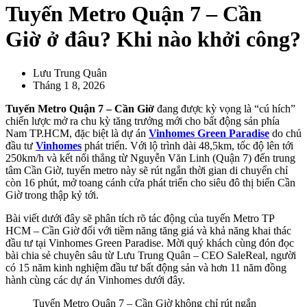
Tuyến Metro Quận 7 – Cần
Giờ ở đâu? Khi nào khởi công?
Lưu Trung Quân
Tháng 1 8, 2026
Tuyến Metro Quận 7 – Cần Giờ
đang được kỳ vọng là “cú hích”
chiến lược mở ra chu kỳ tăng trưởng mới cho bất động sản phía
Nam TP.HCM, đặc biệt là dự án
Vinhomes Green Paradise
do chủ
đầu tư
Vinhomes
phát triển. Với lộ trình dài 48,5km, tốc độ lên tới
250km/h và kết nối thẳng từ Nguyễn Văn Linh (Quận 7) đến trung
tâm Cần Giờ, tuyến metro này sẽ rút ngắn thời gian di chuyển chỉ
còn 16 phút, mở toang cánh cửa phát triển cho siêu đô thị biển Cần
Giờ trong thập kỷ tới.
Bài viết dưới đây sẽ phân tích rõ tác động của tuyến Metro TP
HCM – Cần Giờ đối với tiềm năng tăng giá và khả năng khai thác
đầu tư tại Vinhomes Green Paradise. Mời quý khách cùng đón đọc
bài chia sẻ chuyên sâu từ Lưu Trung Quân – CEO SaleReal, người
có 15 năm kinh nghiệm đầu tư bất động sản và hơn 11 năm đồng
hành cùng các dự án Vinhomes dưới đây.
Tuyến Metro Quận 7 – Cần Giờ không chỉ rút ngắn