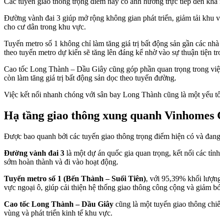
Các tuyến giao thông trọng điểm này có ảnh hưởng trực tiếp đến khả n
Đường vành đai 3 giúp mở rộng không gian phát triển, giảm tải khu vự
cho cư dân trong khu vực.
Tuyến metro số 1 không chỉ làm tăng giá trị bất động sản gần các nhà 
theo tuyến metro dự kiến sẽ tăng lên đáng kể nhờ vào sự thuận tiện tr
Cao tốc Long Thành – Dầu Giây cũng góp phần quan trọng trong việc 
còn làm tăng giá trị bất động sản dọc theo tuyến đường.
Việc kết nối nhanh chóng với sân bay Long Thành cũng là một yếu tố
Hạ tầng giao thông xung quanh Vinhomes
Được bao quanh bởi các tuyến giao thông trọng điểm hiện có và đang
Đường vành đai 3
là một dự án quốc gia quan trọng, kết nối các tỉn
sớm hoàn thành và đi vào hoạt động.
Tuyến metro số 1 (Bến Thành – Suối Tiên)
, với 95,39% khối lượng
vực ngoại ô, giúp cải thiện hệ thống giao thông công cộng và giảm bớ
Cao tốc Long Thành – Dầu Giây
cũng là một tuyến giao thông chi
vùng và phát triển kinh tế khu vực.