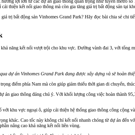
hưởng lợi lớn từ các dự án giao thông quan trọng như tuyến metro số
 thiện kết nối giao thông mà còn gia tăng giá trị bất động sản tại kh
giá trị bất động sản Vinhomes Grand Park? Hãy đọc bài chia sẻ chi t
k
khả năng kết nối vượt trội cho khu vực. Đường vành đai 3, với tổng m
 qua dự án Vinhomes Grand Park đang được xây dựng và sẽ hoàn thiệ
 trọng điểm phía Nam mà còn giúp giảm thiểu thời gian di chuyển, thú
ự án giao thông đáng chú ý. Với khối lượng công việc hoàn thành 95,3
 với khu vực ngoại ô, giúp cải thiện hệ thống giao thông công cộng và
 trọng khác. Cao tốc này không chỉ kết nối nhanh chóng từ dự án đến
phần nâng cao khả năng kết nối liên vùng.