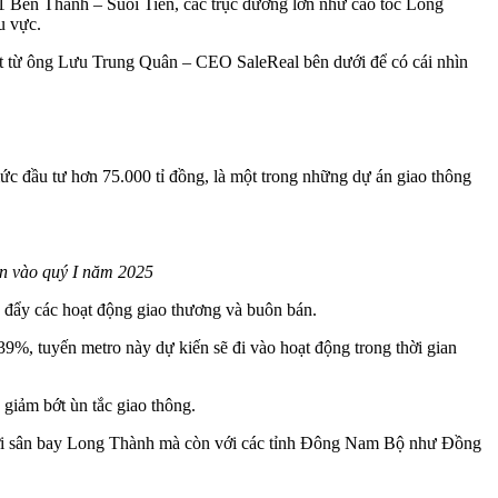
 1 Bến Thành – Suối Tiên, các trục đường lớn như cao tốc Long
u vực.
iết từ ông Lưu Trung Quân – CEO SaleReal bên dưới để có cái nhìn
ức đầu tư hơn 75.000 tỉ đồng, là một trong những dự án giao thông
n vào quý I năm 2025
c đẩy các hoạt động giao thương và buôn bán.
9%, tuyến metro này dự kiến sẽ đi vào hoạt động trong thời gian
 giảm bớt ùn tắc giao thông.
 với sân bay Long Thành mà còn với các tỉnh Đông Nam Bộ như Đồng