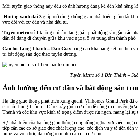
Mỗi tuyến giao thông này đều có ảnh hưởng đáng kể đến khả năng kết 
Đường vành đai 3
giúp mở rộng không gian phát triển, giảm tải khu 
vực đối với cư dân và nhà đầu tư.
Tuyến metro số 1
không chỉ làm tăng giá trị bất động sản gần các nhà
dân dễ dàng di chuyển giữa khu vực ngoại ô và trung tâm thành phố,
Cao tốc Long Thành – Dầu Giây
nâng cao khả năng kết nối liên vù
trị bất động sản dọc theo tuyến đường.
Tuyến Metro số 1 Bến Thành – Suối 
Ảnh hưởng đến cư dân và bất động sản tr
Hạ tầng giao thông phát triển xung quanh Vinhomes Grand Park đã cải
cao tốc Long Thành – Dầu Giây giúp cư dân dễ dàng di chuyển giữa 
Thành và các khu vực kinh tế trọng điểm được rút ngắn, mang lại sự t
Sự phát triển của hạ tầng giao thông cũng đồng nghĩa với việc tăng c
tiếp cận các cơ sở giáo dục chất lượng cao, các dịch vụ y tế tiên tiế
uống và vui chơi, đáp ứng mọi nhu cầu của cư dân.