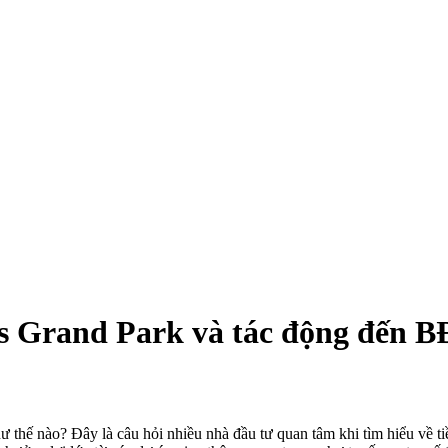
es Grand Park và tác động đến B
ư thế nào? Đây là câu hỏi nhiều nhà đầu tư quan tâm khi tìm hiểu về t