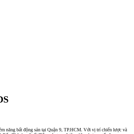
ĐS
iềm năng bất động sản tại Quận 9, TP.HCM. Với vị trí chiến lược và