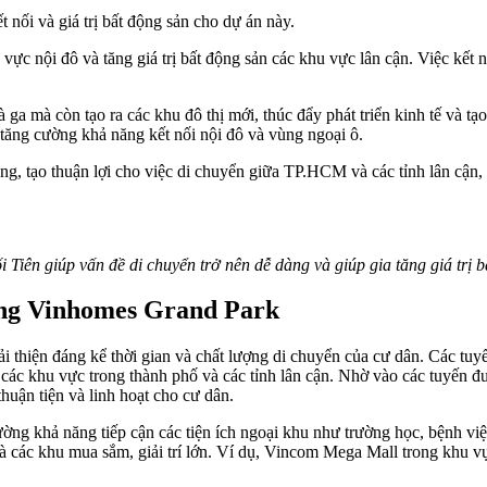
nối và giá trị bất động sản cho dự án này.
vực nội đô và tăng giá trị bất động sản các khu vực lân cận. Việc kết n
 ga mà còn tạo ra các khu đô thị mới, thúc đẩy phát triển kinh tế và tạ
 tăng cường khả năng kết nối nội đô và vùng ngoại ô.
ng, tạo thuận lợi cho việc di chuyển giữa TP.HCM và các tỉnh lân cận, 
Tiên giúp vấn đề di chuyển trở nên dễ dàng và giúp gia tăng giá trị 
ong Vinhomes Grand Park
 thiện đáng kể thời gian và chất lượng di chuyển của cư dân. Các tuy
các khu vực trong thành phố và các tỉnh lân cận. Nhờ vào các tuyến 
huận tiện và linh hoạt cho cư dân.
ường khả năng tiếp cận các tiện ích ngoại khu như trường học, bệnh vi
n và các khu mua sắm, giải trí lớn. Ví dụ, Vincom Mega Mall trong khu v