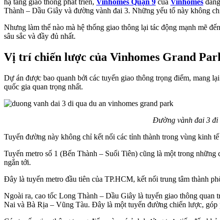
hạ tầng giao thông phát triển,
Vinhomes Quận 9
của
Vinhomes
đang 
Thành – Dầu Giây và đường vành đai 3. Những yếu tố này không chỉ cải
Nhưng làm thế nào mà hệ thống giao thông lại tác động mạnh mẽ đến 
sâu sắc và đầy đủ nhất.
Vị trí chiến lược của Vinhomes Grand Par
Dự án được bao quanh bởi các tuyến giao thông trọng điểm, mang lại 
quốc gia quan trọng nhất.
Đường vành đai 3 đi
Tuyến đường này không chỉ kết nối các tỉnh thành trong vùng kinh tế
Tuyến metro số 1 (Bến Thành – Suối Tiên) cũng là một trong những d
ngắn tới.
Đây là tuyến metro đầu tiên của TP.HCM, kết nối trung tâm thành phố
Ngoài ra, cao tốc Long Thành – Dầu Giây là tuyến giao thông quan
Nai và Bà Rịa – Vũng Tàu. Đây là một tuyến đường chiến lược, góp 