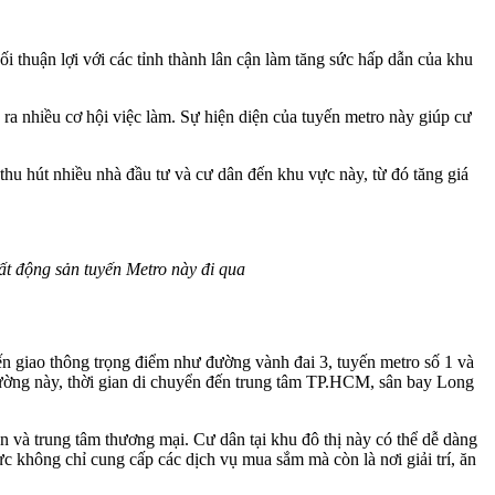
ối thuận lợi với các tỉnh thành lân cận làm tăng sức hấp dẫn của khu
o ra nhiều cơ hội việc làm. Sự hiện diện của tuyến metro này giúp cư
thu hút nhiều nhà đầu tư và cư dân đến khu vực này, từ đó tăng giá
bất động sản tuyến Metro này đi qua
ến giao thông trọng điểm như đường vành đai 3, tuyến metro số 1 và
đường này, thời gian di chuyển đến trung tâm TP.HCM, sân bay Long
ện và trung tâm thương mại. Cư dân tại khu đô thị này có thể dễ dàng
ực không chỉ cung cấp các dịch vụ mua sắm mà còn là nơi giải trí, ăn