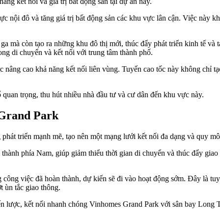
ăng kết nối và giá trị bất động sản tại dự án này.
c nội đô và tăng giá trị bất động sản các khu vực lân cận. Việc này khô
ga mà còn tạo ra những khu đô thị mới, thúc đẩy phát triển kinh tế và tạ
ong di chuyển và kết nối với trung tâm thành phố.
nâng cao khả năng kết nối liên vùng. Tuyến cao tốc này không chỉ tạ
 quan trọng, thu hút nhiều nhà đầu tư và cư dân đến khu vực này.
 Grand Park
 phát triển mạnh mẽ, tạo nên một mạng lưới kết nối đa dạng và quy m
h thành phía Nam, giúp giảm thiểu thời gian di chuyển và thúc đẩy gia
 công việc đã hoàn thành, dự kiến sẽ đi vào hoạt động sớm. Đây là tu
t ùn tắc giao thông.
ến lược, kết nối nhanh chóng Vinhomes Grand Park với sân bay Long T