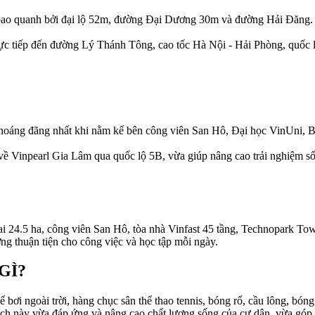
c bao quanh bởi đại lộ 52m, đường Đại Dương 30m và đường Hải Đăng.
rực tiếp đến đường Lý Thánh Tông, cao tốc Hà Nội - Hải Phòng, quốc
thoáng đãng nhất khi nằm kế bên công viên San Hô, Đại học VinUni, B
ở về Vinpearl Gia Lâm qua quốc lộ 5B, vừa giúp nâng cao trải nghiệm số
rai 24.5 ha, công viên San Hô, tòa nhà Vinfast 45 tầng, Technopark T
ởng thuận tiện cho công việc và học tập mỗi ngày.
GÌ?
 bơi ngoài trời, hàng chục sân thể thao tennis, bóng rổ, cầu lông, bón
ch này vừa đáp ứng và nâng cao chất lượng sống của cư dân, vừa góp ph