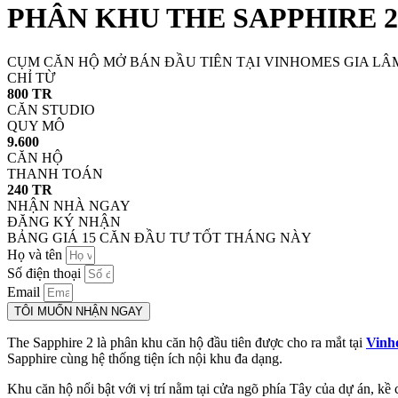
PHÂN KHU THE SAPPHIRE 2
CỤM CĂN HỘ MỞ BÁN ĐẦU TIÊN TẠI VINHOMES GIA LÂ
CHỈ TỪ
800 TR
CĂN STUDIO
QUY MÔ
9.600
CĂN HỘ
THANH TOÁN
240 TR
NHẬN NHÀ NGAY
ĐĂNG KÝ NHẬN
BẢNG GIÁ 15 CĂN ĐẦU TƯ TỐT THÁNG NÀY
Họ và tên
Số điện thoại
Email
TÔI MUỐN NHẬN NGAY
The Sapphire 2 là phân khu căn hộ đầu tiên được cho ra mắt tại
Vinh
Sapphire cùng hệ thống tiện ích nội khu đa dạng.
Khu căn hộ nổi bật với vị trí nằm tại cửa ngõ phía Tây của dự án, 