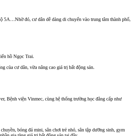
 lộ 5A…Nhờ đó, cư dân dễ dàng di chuyển vào trung tâm thành phố,
iển hồ Ngọc Trai.
ng của cư dân, vừa nâng cao giá trị bất động sản.
ower, Bệnh viện Vinmec, cùng hệ thống trường học đẳng cấp như
g chuyền, bóng đá mini, sân chơi trẻ nhỏ, sân tập dưỡng sinh, gym
ần gia tăng giá trị bất động sản tại đây.