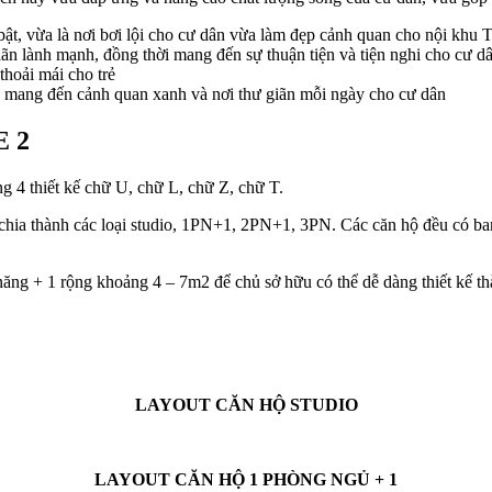
i bật, vừa là nơi bơi lội cho cư dân vừa làm đẹp cảnh quan cho nội khu 
 giãn lành mạnh, đồng thời mang đến sự thuận tiện và tiện nghi cho cư d
thoải mái cho trẻ
ỏ mang đến cảnh quan xanh và nơi thư giãn mỗi ngày cho cư dân
 2
g 4 thiết kế chữ U, chữ L, chữ Z, chữ T.
2, chia thành các loại studio, 1PN+1, 2PN+1, 3PN. Các căn hộ đều có b
ng + 1 rộng khoảng 4 – 7m2 để chủ sở hữu có thể dễ dàng thiết kế t
LAYOUT CĂN HỘ STUDIO
LAYOUT CĂN HỘ 1 PHÒNG NGỦ + 1