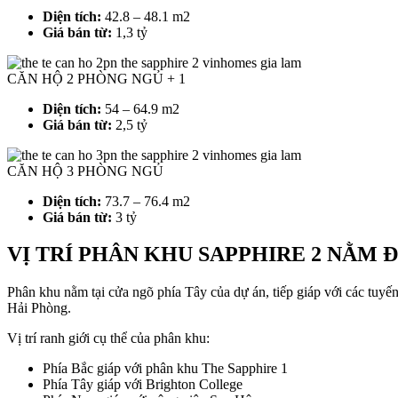
Diện tích:
42.8 – 48.1 m2
Giá bán từ:
1,3 tỷ
CĂN HỘ 2 PHÒNG NGỦ + 1
Diện tích:
54 – 64.9 m2
Giá bán từ:
2,5 tỷ
CĂN HỘ 3 PHÒNG NGỦ
Diện tích:
73.7 – 76.4 m2
Giá bán từ:
3 tỷ
VỊ TRÍ PHÂN KHU SAPPHIRE 2 NẰM 
Phân khu nằm tại cửa ngõ phía Tây của dự án, tiếp giáp với các tu
Hải Phòng.
Vị trí ranh giới cụ thể của phân khu:
Phía Bắc giáp với phân khu The Sapphire 1
Phía Tây giáp với Brighton College