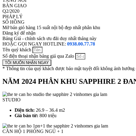
TẦNG NỔI
BÀN GIAO
Q2/2020
PHÁP LÝ
SỔ HỒNG
Mở bán giỏ hàng 15 suất nội bộ đẹp nhất phân khu
Đăng ký để nhận
Bảng Giá - chính sách ưu đãi duy nhất tháng này
HOẶC GỌI NGAY HOTLINE:
0938.00.77.78
Tên quý khách
Số điện thoại nhận bảng giá qua Zalo
TÔI MUỐN NHẬN NGAY
* Thông tin của quý khách được bảo mật tuyệt đối không ảnh hướng 
NĂM 2024 PHÂN KHU SAPPHIRE 2 ĐA
STUDIO
Diện tích:
26.9 – 36.4 m2
Giá bán từ:
800 triệu
CĂN HỘ 1 PHÒNG NGỦ + 1