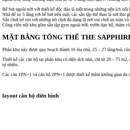
Bể bơi ngoài trời với thiết kế độc đáo là một trong những tiện ích nổ
Nhà để xe 5 tầng với bể bơi trên mái, các sân tập thể thao là nơi thư
Sân chơi trẻ em với những trò chơi đa dạng là nơi vui chơi an toàn và 
Công viên nội khu gồm sần tập gym ngoài trời, vườn dạo bộ, thảm c
MẶT BẰNG TỔNG THỂ THE SAPPHIRE
Phân khu này được quy hoạch thành 16 tòa nhà, 25 – 27 tầng/toà, cùn
Thiết kế các căn hộ tại phân khu có diện tích nhỏ, chỉ từ 28 – 75 m
tự nhiên.
Các căn 1PN+1 và căn hộ 2PN+1 được thiết kế thêm không gian đa nă
layout căn hộ điển hình