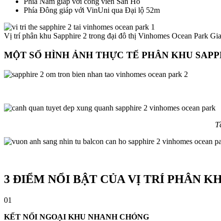
Phía Nam giáp với công viên San Hô
Phía Đông giáp với VinUni qua Đại lộ 52m
Vị trí phân khu Sapphire 2 trong đại đô thị Vinhomes Ocean Park G
MỘT SỐ HÌNH ẢNH THỰC TẾ PHÂN KHU SAPP
T
3 ĐIỂM NỔI BẬT CỦA VỊ TRÍ PHÂN K
01
KẾT NỐI NGOẠI KHU NHANH CHÓNG