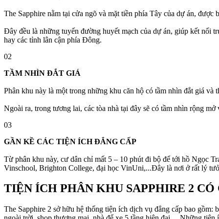
The Sapphire nằm tại cửa ngõ và mặt tiền phía Tây của dự án, đượ
Đây đều là những tuyến đường huyết mạch của dự án, giúp kết nối t
hay các tỉnh lân cận phía Đông.
02
TẦM NHÌN ĐẮT GIÁ
Phân khu này là một trong những khu căn hộ có tầm nhìn đắt giá và 
Ngoài ra, trong tương lai, các tòa nhà tại đây sẽ có tầm nhìn rộng m
03
GẦN KỀ CÁC TIỆN ÍCH ĐẲNG CẤP
Từ phân khu này, cư dân chỉ mất 5 – 10 phút đi bộ để tới hồ Ngọc T
Vinschool, Brighton College, đại học VinUni,...Đây là nơi ở rất lý tư
TIỆN ÍCH PHÂN KHU SAPPHIRE 2 CÓ 
The Sapphire 2 sở hữu hệ thống tiện ích dịch vụ đẳng cấp bao gồm: bể
ngoài trời, shop thương mại, nhà để xe 5 tầng hiện đại… Những tiện í