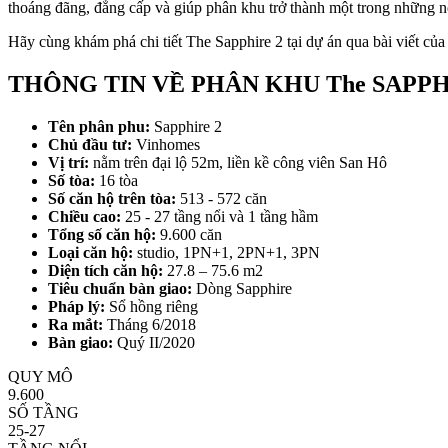
thoáng đãng, đẳng cấp và giúp phân khu trở thành một trong những nơ
Hãy cùng khám phá chi tiết The Sapphire 2 tại dự án qua bài viết 
THÔNG TIN VỀ PHÂN KHU The SAPPH
Tên phân phu:
Sapphire 2
Chủ đầu tư:
Vinhomes
Vị trí:
nằm trên đại lộ 52m, liền kề công viên San Hô
Số tòa:
16 tòa
Số căn hộ trên tòa:
513 - 572 căn
Chiều cao:
25 - 27 tầng nổi và 1 tầng hầm
Tổng số căn hộ:
9.600 căn
Loại căn hộ:
studio, 1PN+1, 2PN+1, 3PN
Diện tích căn hộ:
27.8 – 75.6 m2
Tiêu chuẩn bàn giao:
Dòng Sapphire
Pháp lý:
Sổ hồng riêng
Ra mắt:
Tháng 6/2018
Bàn giao:
Quý II/2020
QUY MÔ
9.600
SỐ TẦNG
25-27