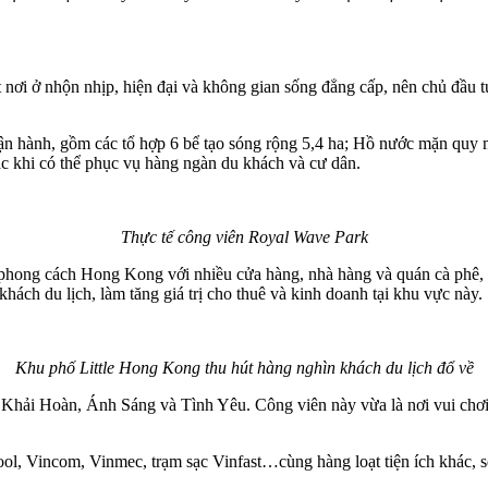
ơi ở nhộn nhịp, hiện đại và không gian sống đẳng cấp, nên chủ đầu tư
đã vận hành, gồm các tổ hợp 6 bể tạo sóng rộng 5,4 ha; Hồ nước mặn qu
ắc khi có thể phục vụ hàng ngàn du khách và cư dân.
Thực tế công viên Royal Wave Park
 phong cách Hong Kong với nhiều cửa hàng, nhà hàng và quán cà phê, m
 khách du lịch, làm tăng giá trị cho thuê và kinh doanh tại khu vực này.
Khu phố Little Hong Kong thu hút hàng nghìn khách du lịch đổ về
: Khải Hoàn, Ánh Sáng và Tình Yêu. Công viên này vừa là nơi vui chơ
ol, Vincom, Vinmec, trạm sạc Vinfast…cùng hàng loạt tiện ích khác, sẽ