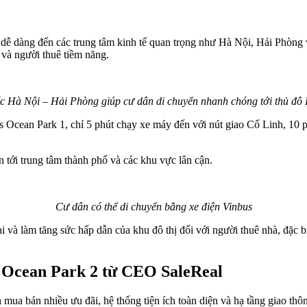
dễ dàng đến các trung tâm kinh tế quan trọng như Hà Nội, Hải Phòng v
 và người thuê tiềm năng.
c Hà Nội – Hải Phòng giúp cư dân di chuyển nhanh chóng tới thủ đô
 Ocean Park 1, chỉ 5 phút chạy xe máy đến với nút giao Cổ Linh, 10 ph
 tới trung tâm thành phố và các khu vực lân cận.
Cư dân có thể di chuyển bằng xe điện Vinbus
lại và làm tăng sức hấp dẫn của khu đô thị đối với người thuê nhà, đặc
s Ocean Park 2 từ CEO SaleReal
ch mua bán nhiều ưu đãi, hệ thống tiện ích toàn diện và hạ tầng giao t