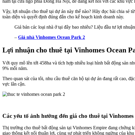
nằm tại cửa ngõ phía Đông Hà Nội, dễ dàng kết nối với các khu vực lâ
Vậy, lợi nhuận cho thuê tại dự án này thế nào? Hãy đọc bài chia s
toàn diện và quyết định đúng đắn cho kế hoạch kinh doanh này.
Giá bán các loại nhà ở tại đây bao nhiêu? Liệu đầu tư lợi nhuận
–
Giá nhà Vinhomes Ocean Park 2
Lợi nhuận cho thuê tại Vinhomes Ocean Pa
Với quy mô lên tới 458ha và tích hợp nhiều loại hình bất động sản như
9% mỗi năm.
Theo quan sát của tôi, nhu cầu thuê căn hộ tại dự án đang rất cao, đặc
vực lân cận.
Các yếu tố ảnh hưởng đến giá cho thuê tại Vinhomes
Thị trường cho thuê bất động sản tại Vinhomes Empire đang chứng kiến
giao thông kết nối thuận lợi, cùng sự phát triển không ngừng của khu 