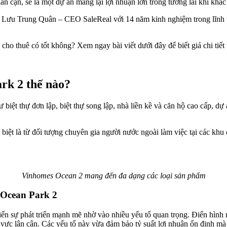
n cận, sẽ là một dự án mang lại lợi nhuận lớn trong tương lai khi khác
ẻ từ Lưu Trung Quân – CEO SaleReal với 14 năm kinh nghiệm trong lĩn
 cho thuê có tốt không? Xem ngay bài viết dưới đây để biết giá chi tiết
rk 2 thế nào?
 biệt thự đơn lập, biệt thự song lập, nhà liền kề và căn hộ cao cấp, d
 biệt là từ đối tượng chuyên gia người nước ngoài làm việc tại các khu 
Vinhomes Ocean 2 mang đến đa dạng các loại sản phẩm
 Ocean Park 2
 sự phát triển mạnh mẽ nhờ vào nhiều yếu tố quan trọng. Điển hình như
vực lân cận. Các yếu tố này vừa đảm bảo tỷ suất lợi nhuận ổn định mà c