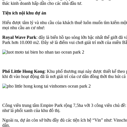
thác kinh doanh hấp dẫn cho các nhà đầu tư.
Tiện ích nội khu dự án
Hiểu được tâm lý và nhu cầu của khách thuê luôn muốn tìm kiếm một n
mọi nhu cầu an cư như:
Royal Wave Park
: đây là biển hồ tạo sóng lớn bậc nhất thế giới 
Park hơn 10.000 m2. Đây sẽ là điểm vui chơi giải trí mới của miền B
Phố Little Hong Kong
: Khu phố thương mại này được thiết kế theo
khi đi vào hoạt động đã là nơi giải trí của cư dân đồng thời thu hút cả
Công viên trung tâm Empire Park rộng 7,5ha với 3 công viên chủ đề
như lá phổi xanh của khu đô thị.
Ngoài ra, dự án còn sở hữu đầy đủ các tiện ích hệ “Vin” như: Vinscho
dân.