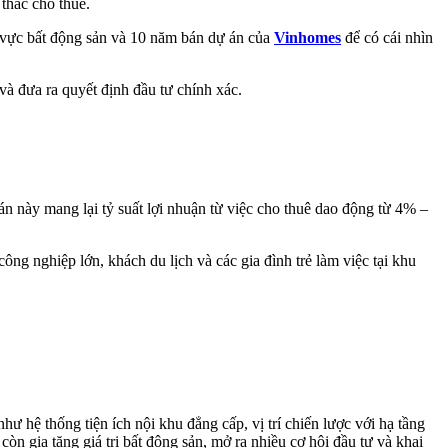
 thác cho thuê.
h vực bất động sản và 10 năm bán dự án của
Vinhomes
để có cái nhìn
 và đưa ra quyết định đầu tư chính xác.
ự án này mang lại tỷ suất lợi nhuận từ việc cho thuê dao động từ 4% –
công nghiệp lớn, khách du lịch và các gia đình trẻ làm việc tại khu
 hệ thống tiện ích nội khu đẳng cấp, vị trí chiến lược với hạ tầng
òn gia tăng giá trị bất động sản, mở ra nhiều cơ hội đầu tư và khai