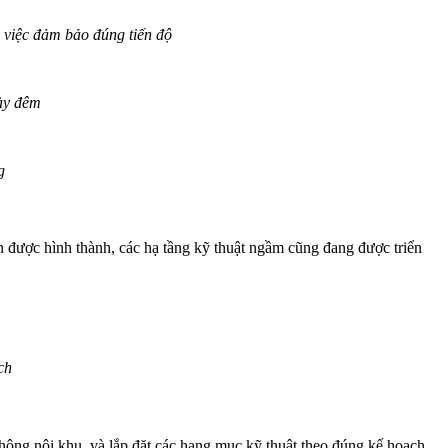
 việc đảm bảo đúng tiến độ
gày đêm
g
 được hình thành, các hạ tầng kỹ thuật ngầm cũng đang được triển
ch
thông nội khu, và lắp đặt các hạng mục kỹ thuật theo đúng kế hoạch.