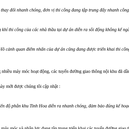
 thay đổi nhanh chóng, đơn vị thi công đang tập trung đẩy nhanh công
khí thi công của các nhà thầu tại dự án diễn ra sôi động không kể n
Hồ cảnh quan điểm nhấn của dự án cũng đang được triển khai thi côn
g nhiều máy móc hoạt động, các tuyến đường giao thông nội khu đã dần
này mới được chúng tôi cập nhật :
iến độ phân khu Tinh Hoa diễn ra nhanh chóng, đảm bảo đúng kế hoạ
ị máy móc và nhân lực đang tập trung triển khai các tuyến đường giao 