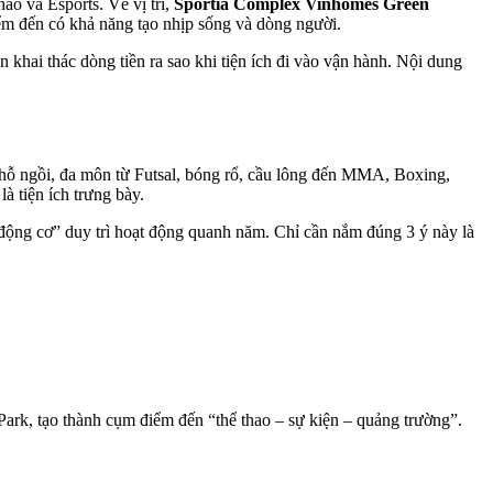
ao và Esports. Về vị trí,
Sportia Complex Vinhomes Green
 đến có khả năng tạo nhịp sống và dòng người.
n khai thác dòng tiền ra sao khi tiện ích đi vào vận hành. Nội dung
 chỗ ngồi, đa môn từ Futsal, bóng rổ, cầu lông đến MMA, Boxing,
à tiện ích trưng bày.
“động cơ” duy trì hoạt động quanh năm. Chỉ cần nắm đúng 3 ý này là
rk, tạo thành cụm điểm đến “thể thao – sự kiện – quảng trường”.