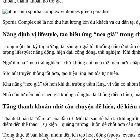
khoản, thanh khoản hỗ trợ giá.
Sportia Complex sẽ là nơi thu hút lượng lớn du khách và cư dân tại d
Nâng định vị lifestyle, tạo hiệu ứng “neo giá” trong c
Trong một chu kỳ thị trường, tài sản giữ giá tốt thường nằm ở nhóm c
tượng lifestyle: năng động, hiện đại, cộng đồng, trải nghiệm. Khi định 
Người mua “mua trải nghiệm” chứ không chỉ mua m2, nên mức chấp 
Sức hút truyền thông tốt hơn, tạo hiệu ứng lan tỏa tự nhiên.
Khả năng “neo giá” tốt hơn khi thị trường trầm lắng, vì vẫn có nhóm
Nhà đầu tư nên hiểu: neo giá không có nghĩa là không điều chỉnh, mà 
Tăng thanh khoản nhờ câu chuyện dễ hiểu, dễ kiểm
Thanh khoản là “đầu ra” của đầu tư. Một tài sản dễ bán lại khi ngườ
điểm đến thể thao – sự kiện – quảng trường” luôn dễ chốt hơn câu c
Trong thực tế bán hàng, nhóm tiện ích tạo hoạt động (sports, events, 