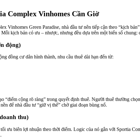
rtia Complex Vinhomes Cần Giờ
plex Vinhomes Green Paradise, nhà đầu tư nên tiếp cận theo “kịch bản”:
. Mỗi kịch bản có ưu – nhược, nhưng đều dựa trên một biến số chung: d
ến động)
cộng đồng cư dân hình thành, nhu cầu thuê dài hạn đến từ:
o “điểm cộng rõ ràng” trong quyết định thuê. Người thuê thường chọn 
nền để nhà đầu tư “giữ vị thế” chờ giai đoạn bùng nổ.
 doanh thu)
ối ưu biên lợi nhuận theo thời điểm. Logic của nó gắn với Sportia Comp
.