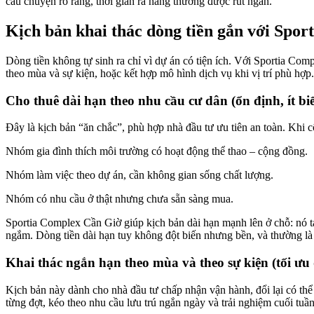
câu chuyện rõ ràng, thời gian ra hàng thường được rút ngắn.
Kịch bản khai thác dòng tiền gắn với Spo
Dòng tiền không tự sinh ra chỉ vì dự án có tiện ích. Với Sportia Com
theo mùa và sự kiện, hoặc kết hợp mô hình dịch vụ khi vị trí phù hợp
Cho thuê dài hạn theo nhu cầu cư dân (ổn định, ít bi
Đây là kịch bản “ăn chắc”, phù hợp nhà đầu tư ưu tiên an toàn. Khi 
Nhóm gia đình thích môi trường có hoạt động thể thao – cộng đồng.
Nhóm làm việc theo dự án, cần không gian sống chất lượng.
Nhóm có nhu cầu ở thật nhưng chưa sẵn sàng mua.
Sportia Complex Cần Giờ giúp kịch bản dài hạn mạnh lên ở chỗ: nó tạ
ngắm. Dòng tiền dài hạn tuy không đột biến nhưng bền, và thường là 
Khai thác ngắn hạn theo mùa và theo sự kiện (tối ưu
Kịch bản này dành cho nhà đầu tư chấp nhận vận hành, đổi lại có thể t
từng đợt, kéo theo nhu cầu lưu trú ngắn ngày và trải nghiệm cuối tuần