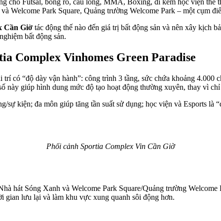
ăng cho Futsal, bóng rổ, cầu lông, MMA, Boxing, đi kèm học viện thể th
và Welcome Park Square, Quảng trường Welcome Park – một cụm điểm
x Cần Giờ
tác động thế nào đến giá trị bất động sản và nên xây kịch bả
nghiệm bất động sản.
rtia Complex Vinhomes Green Paradise
i trí có “độ dày vận hành”: công trình 3 tầng, sức chứa khoảng 4.000
số này giúp hình dung mức độ tạo hoạt động thường xuyên, thay vì chỉ l
/sự kiện; đa môn giúp tăng tần suất sử dụng; học viện và Esports là 
.
Phối cảnh Sportia Complex Vin Cần Giờ
h Nhà hát Sóng Xanh và Welcome Park Square/Quảng trường Welcome Pa
ời gian lưu lại và làm khu vực xung quanh sôi động hơn.