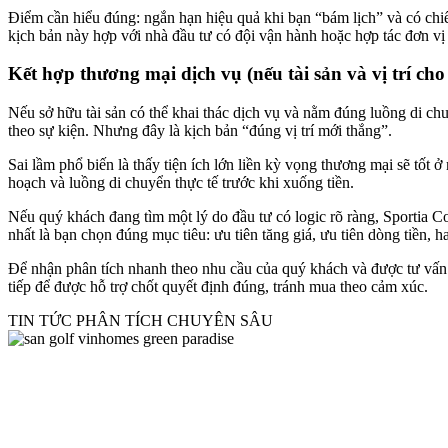
Điểm cần hiểu đúng: ngắn hạn hiệu quả khi bạn “bám lịch” và có chiến 
kịch bản này hợp với nhà đầu tư có đội vận hành hoặc hợp tác đơn vị
Kết hợp thương mại dịch vụ (nếu tài sản và vị trí cho
Nếu sở hữu tài sản có thể khai thác dịch vụ và nằm đúng luồng di chu
theo sự kiện. Nhưng đây là kịch bản “đúng vị trí mới thắng”.
Sai lầm phổ biến là thấy tiện ích lớn liền kỳ vọng thương mại sẽ tốt 
hoạch và luồng di chuyển thực tế trước khi xuống tiền.
Nếu quý khách đang tìm một lý do đầu tư có logic rõ ràng, Sportia C
nhất là bạn chọn đúng mục tiêu: ưu tiên tăng giá, ưu tiên dòng tiền, 
Để nhận phân tích nhanh theo nhu cầu của quý khách và được tư vấn
tiếp để được hỗ trợ chốt quyết định đúng, tránh mua theo cảm xúc.
TIN TỨC PHÂN TÍCH CHUYÊN SÂU