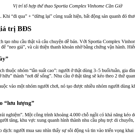
Vị trí tổ hợp thể thao Sportia Complex Vinhome Cần Giờ
i. Khi “đi qua” + “dừng lại” cùng xuất hiện, bất động sản quanh đó th
iá trị BĐS
 ích tạo nhu cầu thật và câu chuyện dễ bán. Với Sportia Complex Vinho
yle để “neo giá”, và cải thiện thanh khoản nhờ bằng chứng vận hành. Hi
gày”
ích thuộc nhóm “tần suất cao”: người ở thật dùng 3–5 buổi/tuần, gia đìn
hữu” thành “nơi để sống”. Nhu cầu ở thật tăng sẽ kéo theo 2 thứ quan t
uộc vào một nhóm người chơi, nó tạo được nhiều nhóm người dùng khác
eo “lưu lượng”
trải nghiệm”. Một công trình khoảng 4.000 chỗ ngồi có khả năng kéo dò
gười tăng, khu vực xung quanh hình thành nhu cầu phụ trợ: di chuyển,
o dịch: người mua sau nhìn thấy sự sôi động và tin vào triển vọng khai 