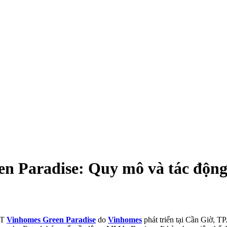
n Paradise: Quy mô và tác động
ĐT
Vinhomes Green Paradise
do
Vinhomes
phát triển tại Cần Giờ, T