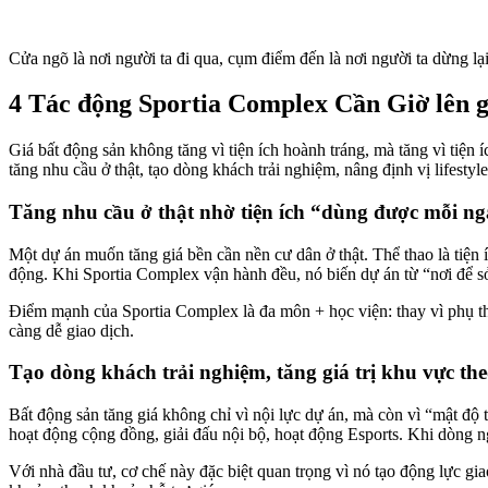
Cửa ngõ là nơi người ta đi qua, cụm điểm đến là nơi người ta dừng lạ
4 Tác động Sportia Complex Cần Giờ lên g
Giá bất động sản không tăng vì tiện ích hoành tráng, mà tăng vì tiện
tăng nhu cầu ở thật, tạo dòng khách trải nghiệm, nâng định vị lifest
Tăng nhu cầu ở thật nhờ tiện ích “dùng được mỗi n
Một dự án muốn tăng giá bền cần nền cư dân ở thật. Thể thao là tiện 
động. Khi Sportia Complex vận hành đều, nó biến dự án từ “nơi để sở 
Điểm mạnh của Sportia Complex là đa môn + học viện: thay vì phụ th
càng dễ giao dịch.
Tạo dòng khách trải nghiệm, tăng giá trị khu vực th
Bất động sản tăng giá không chỉ vì nội lực dự án, mà còn vì “mật độ 
hoạt động cộng đồng, giải đấu nội bộ, hoạt động Esports. Khi dòng n
Với nhà đầu tư, cơ chế này đặc biệt quan trọng vì nó tạo động lực gia