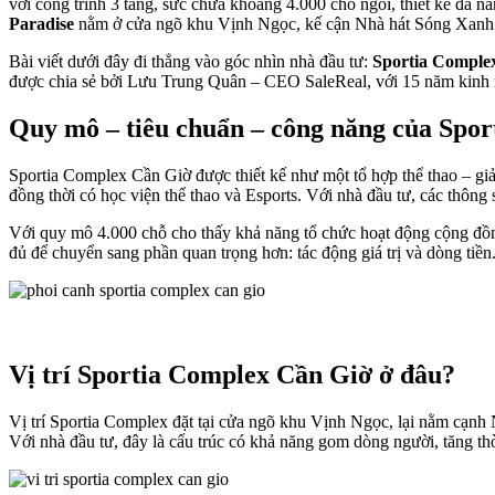
với công trình 3 tầng, sức chứa khoảng 4.000 chỗ ngồi, thiết kế đa n
Paradise
nằm ở cửa ngõ khu Vịnh Ngọc, kế cận Nhà hát Sóng Xanh 
Bài viết dưới đây đi thẳng vào góc nhìn nhà đầu tư:
Sportia Comple
được chia sẻ bởi Lưu Trung Quân – CEO SaleReal, với 15 năm kinh 
Quy mô – tiêu chuẩn – công năng của Spo
Sportia Complex Cần Giờ được thiết kế như một tổ hợp thể thao – giả
đồng thời có học viện thể thao và Esports. Với nhà đầu tư, các thông 
Với quy mô 4.000 chỗ cho thấy khả năng tổ chức hoạt động cộng đồng
đủ để chuyển sang phần quan trọng hơn: tác động giá trị và dòng tiền
Vị trí Sportia Complex Cần Giờ ở đâu?
Vị trí Sportia Complex đặt tại cửa ngõ khu Vịnh Ngọc, lại nằm cạn
Với nhà đầu tư, đây là cấu trúc có khả năng gom dòng người, tăng th