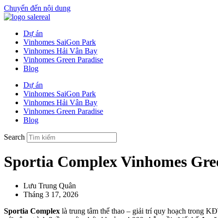
Chuyển đến nội dung
Dự án
Vinhomes SaiGon Park
Vinhomes Hải Vân Bay
Vinhomes Green Paradise
Blog
Dự án
Vinhomes SaiGon Park
Vinhomes Hải Vân Bay
Vinhomes Green Paradise
Blog
Search
Sportia Complex Vinhomes Gree
Lưu Trung Quân
Tháng 3 17, 2026
Sportia Complex
là trung tâm thể thao – giải trí quy hoạch trong K