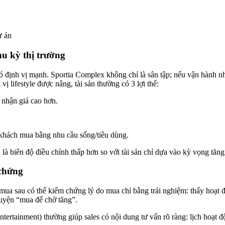
ự án
hu kỳ thị trường
ó định vị mạnh. Sportia Complex không chỉ là sân tập; nếu vận hành như 
vị lifestyle được nâng, tài sản thường có 3 lợi thế:
nhận giá cao hơn.
 khách mua bằng nhu cầu sống/tiêu dùng.
là biên độ điều chỉnh thấp hơn so với tài sản chỉ dựa vào kỳ vọng tăng
 chứng
i mua sau có thể kiểm chứng lý do mua chỉ bằng trải nghiệm: thấy hoạ
huyện “mua để chờ tăng”.
entertainment) thường giúp sales có nội dung tư vấn rõ ràng: lịch hoạt 