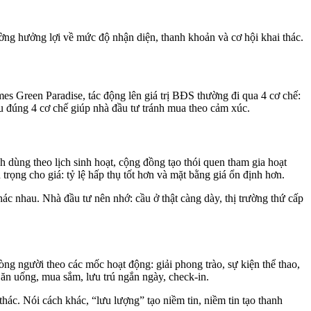
ường hưởng lợi về mức độ nhận diện, thanh khoản và cơ hội khai thác.
mes Green Paradise, tác động lên giá trị BĐS thường đi qua 4 cơ chế:
ểu đúng 4 cơ chế giúp nhà đầu tư tránh mua theo cảm xúc.
h dùng theo lịch sinh hoạt, cộng đồng tạo thói quen tham gia hoạt
rọng cho giá: tỷ lệ hấp thụ tốt hơn và mặt bằng giá ổn định hơn.
 nhau. Nhà đầu tư nên nhớ: cầu ở thật càng dày, thị trường thứ cấp
ng người theo các mốc hoạt động: giải phong trào, sự kiện thể thao,
 ăn uống, mua sắm, lưu trú ngắn ngày, check-in.
thác. Nói cách khác, “lưu lượng” tạo niềm tin, niềm tin tạo thanh