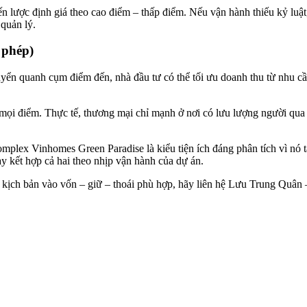
lược định giá theo cao điểm – thấp điểm. Nếu vận hành thiếu kỷ luật, c
 quản lý.
 phép)
yển quanh cụm điểm đến, nhà đầu tư có thể tối ưu doanh thu từ nhu cầu
ở mọi điểm. Thực tế, thương mại chỉ mạnh ở nơi có lưu lượng người qua l
omplex Vinhomes Green Paradise là kiểu tiện ích đáng phân tích vì nó 
hay kết hợp cả hai theo nhịp vận hành của dự án.
 kịch bản vào vốn – giữ – thoái phù hợp, hãy liên hệ Lưu Trung Quâ