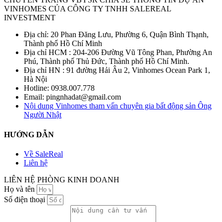
VINHOMES CỦA CÔNG TY TNHH SALEREAL
INVESTMENT
Địa chỉ: 20 Phan Đăng Lưu, Phường 6, Quận Bình Thạnh,
Thành phố Hồ Chí Minh
Địa chỉ HCM : 204-206 Đường Vũ Tông Phan, Phường An
Phú, Thành phố Thủ Đức, Thành phố Hồ Chí Minh.
Địa chỉ HN : 91 đường Hải Âu 2, Vinhomes Ocean Park 1,
Hà Nội
Hotline: 0938.007.778
Email: pingnhadat@gmail.com
Nội dung Vinhomes tham vấn chuyên gia bất động sản Ông
Người Nhật
HƯỚNG DẪN
Về SaleReal
Liên hệ
LIÊN HỆ PHÒNG KINH DOANH
Họ và tên
Số điện thoại