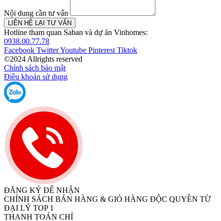
Nội dung cần tư vấn
LIÊN HỆ LẠI TƯ VẤN
Hotline tham quan Saban và dự án Vinhomes:
0938.00.77.78
Facebook
Twitter
Youtube
Pinterest
Tiktok
©2024 Allrights reserved
Chính sách bảo mật
Điều khoản sử dụng
ĐĂNG KÝ ĐỂ NHẬN
CHÍNH SÁCH BÁN HÀNG & GIỎ HÀNG ĐỘC QUYỀN TỪ
ĐẠI LÝ TOP 1
THANH TOÁN CHỈ