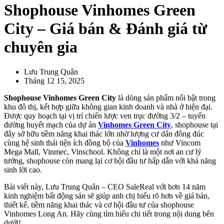
Shophouse Vinhomes Green
City – Giá bán & Đánh giá từ
chuyên gia
Lưu Trung Quân
Tháng 12 15, 2025
Shophouse Vinhomes Green City
là dòng sản phẩm nổi bật trong
khu đô thị, kết hợp giữa không gian kinh doanh và nhà ở hiện đại.
Được quy hoạch tại vị trí chiến lược ven trục đường 3/2 – tuyến
đường huyết mạch của dự án
Vinhomes Green City
, shophouse tại
đây sở hữu tiềm năng khai thác lớn nhờ lượng cư dân đông đúc
cùng hệ sinh thái tiện ích đồng bộ của
Vinhomes
như Vincom
Mega Mall, Vinmec, Vinschool. Không chỉ là một nơi an cư lý
tưởng, shophouse còn mang lại cơ hội đầu tư hấp dẫn với khả năng
sinh lời cao.
Bài viết này, Lưu Trung Quân – CEO SaleReal với hơn 14 năm
kinh nghiệm bất động sản sẽ giúp anh chị hiểu rõ hơn về giá bán,
thiết kế, tiềm năng khai thác và cơ hội đầu tư của shophouse
Vinhomes Long An. Hãy cùng tìm hiểu chi tiết trong nội dung bên
dưới!