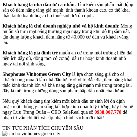
Khách hàng là nhà đầu tư cá nhân
: Tìm kiếm sản phẩm bất động
sản có tiềm năng tăng giá mạnh, tính thanh khoản cao, có thể khai
thác kinh doanh hoặc cho thuê sinh lời ổn định.
Khách hàng là chủ doanh nghiệp nhỏ và hộ kinh doanh
: Mong
muốn sở hữu mặt bằng thương mại ngay trong khu đô thị sầm uất,
tận dụng lượng khách tiềm năng từ 40.000 cư dân và khách vãng
lai.
Khách hàng là gia đình trẻ
muốn an cư trong môi trường hiện đại,
tiện ích đầy đủ, đồng thời có cơ hội đầu tư hoặc kinh doanh nhỏ
ngay tại nơi sinh sống.
Shophouse Vinhomes Green City
là lựa chọn sáng giá cho cả
khách hàng mua ở lẫn nhà đầu tư. Với vị trí đắc địa, tiềm năng khai
thác kinh doanh lớn và khả năng tăng giá mạnh mẽ trong tương lai,
đây là một trong những dòng sản phẩm hấp dẫn nhất của dự án.
Nếu quý khách đang tìm kiếm một kênh đầu tư sinh lời ổn định
hoặc một không gian sống kết hợp kinh doanh lý tưởng, hãy liên hệ
ngay Lưu Trung Quân – CEO SaleReal qua số
0938.007.778
để
nhận tư vấn chi tiết và cập nhật chính sách mới nhất!
TIN TỨC PHÂN TÍCH CHUYÊN SÂU