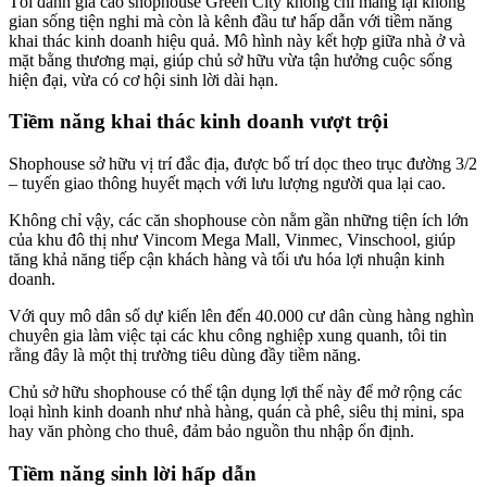
Tôi đánh giá cao shophouse Green City không chỉ mang lại không
gian sống tiện nghi mà còn là kênh đầu tư hấp dẫn với tiềm năng
khai thác kinh doanh hiệu quả. Mô hình này kết hợp giữa nhà ở và
mặt bằng thương mại, giúp chủ sở hữu vừa tận hưởng cuộc sống
hiện đại, vừa có cơ hội sinh lời dài hạn.
Tiềm năng khai thác kinh doanh vượt trội
Shophouse sở hữu vị trí đắc địa, được bố trí dọc theo trục đường 3/2
– tuyến giao thông huyết mạch với lưu lượng người qua lại cao.
Không chỉ vậy, các căn shophouse còn nằm gần những tiện ích lớn
của khu đô thị như Vincom Mega Mall, Vinmec, Vinschool, giúp
tăng khả năng tiếp cận khách hàng và tối ưu hóa lợi nhuận kinh
doanh.
Với quy mô dân số dự kiến lên đến 40.000 cư dân cùng hàng nghìn
chuyên gia làm việc tại các khu công nghiệp xung quanh, tôi tin
rằng đây là một thị trường tiêu dùng đầy tiềm năng.
Chủ sở hữu shophouse có thể tận dụng lợi thế này để mở rộng các
loại hình kinh doanh như nhà hàng, quán cà phê, siêu thị mini, spa
hay văn phòng cho thuê, đảm bảo nguồn thu nhập ổn định.
Tiềm năng sinh lời hấp dẫn