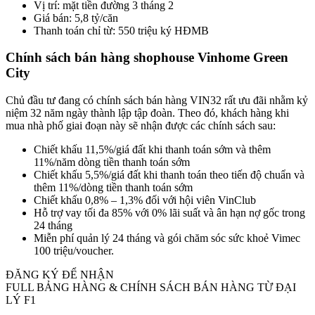
Vị trí: mặt tiền đường 3 tháng 2
Giá bán: 5,8 tỷ/căn
Thanh toán chỉ từ: 550 triệu ký HĐMB
Chính sách bán hàng shophouse Vinhome Green
City
Chủ đầu tư đang có chính sách bán hàng VIN32 rất ưu đãi nhằm kỷ
niệm 32 năm ngày thành lập tập đoàn. Theo đó, khách hàng khi
mua nhà phố giai đoạn này sẽ nhận được các chính sách sau:
Chiết khấu 11,5%/giá đất khi thanh toán sớm và thêm
11%/năm dòng tiền thanh toán sớm
Chiết khấu 5,5%/giá đất khi thanh toán theo tiến độ chuẩn và
thêm 11%/dòng tiền thanh toán sớm
Chiết khấu 0,8% – 1,3% đối với hội viên VinClub
Hỗ trợ vay tối đa 85% với 0% lãi suất và ân hạn nợ gốc trong
24 tháng
Miễn phí quản lý 24 tháng và gói chăm sóc sức khoẻ Vimec
100 triệu/voucher.
ĐĂNG KÝ ĐỂ NHẬN
FULL BẢNG HÀNG & CHÍNH SÁCH BÁN HÀNG TỪ ĐẠI
LÝ F1