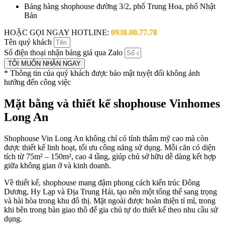
Bảng hàng shophouse đường 3/2, phố Trung Hoa, phố Nhật
Bản
HOẶC GỌI NGAY HOTLINE:
0938.00.77.78
Tên quý khách
Số điện thoại nhận bảng giá qua Zalo
TÔI MUỐN NHẬN NGAY
* Thông tin của quý khách được bảo mật tuyệt đối không ảnh
hướng đến công việc
Mặt bằng và thiết kế shophouse Vinhomes
Long An
Shophouse Vin Long An không chỉ có tính thẩm mỹ cao mà còn
được thiết kế linh hoạt, tối ưu công năng sử dụng. Mỗi căn có diện
tích từ 75m² – 150m², cao 4 tầng, giúp chủ sở hữu dễ dàng kết hợp
giữa không gian ở và kinh doanh.
Về thiết kế, shophouse mang đậm phong cách kiến trúc Đông
Dương, Hy Lạp và Địa Trung Hải, tạo nên một tổng thể sang trọng
và hài hòa trong khu đô thị. Mặt ngoài được hoàn thiện tỉ mỉ, trong
khi bên trong bàn giao thô để gia chủ tự do thiết kế theo nhu cầu sử
dụng.