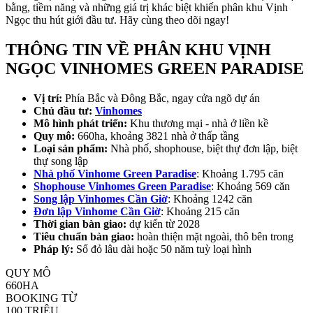
bằng, tiềm năng và những giá trị khác biệt khiến phân khu Vịnh
Ngọc thu hút giới đầu tư. Hãy cùng theo dõi ngay!
THÔNG TIN VỀ PHÂN KHU VỊNH
NGỌC VINHOMES GREEN PARADISE
Vị trí:
Phía Bắc và Đông Bắc, ngay cửa ngõ dự án
Chủ đầu tư:
Vinhomes
Mô hình phát triển:
Khu thương mại - nhà ở liền kề
Quy mô:
660ha, khoảng 3821 nhà ở thấp tầng
Loại sản phẩm:
Nhà phố, shophouse, biệt thự đơn lập, biệt
thự song lập
Nhà phố Vinhome Green Paradise
: Khoảng 1.795 căn
Shophouse Vinhomes Green Paradise
: Khoảng 569 căn
Song lập Vinhomes Cần Giờ
: Khoảng 1242 căn
Đơn lập Vinhome Cần Giờ
: Khoảng 215 căn
Thời gian bàn giao:
dự kiến từ 2028
Tiêu chuẩn bàn giao:
hoàn thiện mặt ngoài, thô bên trong
Pháp lý:
Sổ đỏ lâu dài
hoặc 50 năm tuỳ loại hình
QUY MÔ
660HA
BOOKING TỪ
100 TRIỆU