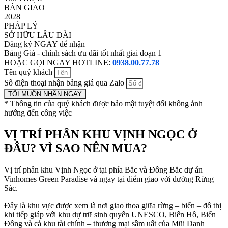
BÀN GIAO
2028
PHÁP LÝ
SỞ HỮU LÂU DÀI
Đăng ký NGAY để nhận
Bảng Giá - chính sách ưu đãi tốt nhất giai đoạn 1
HOẶC GỌI NGAY HOTLINE:
0938.00.77.78
Tên quý khách
Số điện thoại nhận bảng giá qua Zalo
TÔI MUỐN NHẬN NGAY
* Thông tin của quý khách được bảo mật tuyệt đối không ảnh
hướng đến công việc
VỊ TRÍ PHÂN KHU VỊNH NGỌC Ở
ĐÂU? VÌ SAO NÊN MUA?
Vị trí phân khu Vịnh Ngọc ở tại phía Bắc và Đông Bắc dự án
Vinhomes Green Paradise và ngay tại điểm giao với đường Rừng
Sác.
Đây là khu vực được xem là nơi giao thoa giữa rừng – biển – đô thị
khi tiếp giáp với khu dự trữ sinh quyển UNESCO, Biển Hồ, Biển
Đông và cả khu tài chính – thương mại sầm uất của Mũi Danh