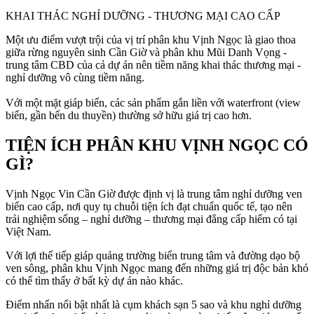
KHAI THÁC NGHỈ DƯỠNG - THƯƠNG MẠI CAO CẤP
Một ưu điểm vượt trội của vị trí phân khu Vịnh Ngọc là giao thoa
giữa rừng nguyên sinh Cần Giờ và phân khu Mũi Danh Vọng -
trung tâm CBD của cả dự án nên tiềm năng khai thác thương mại -
nghỉ dưỡng vô cùng tiềm năng.
Với một mặt giáp biển, các sản phẩm gắn liền với waterfront (view
biển, gần bến du thuyền) thường sở hữu giá trị cao hơn.
TIỆN ÍCH PHÂN KHU VỊNH NGỌC CÓ
GÌ?
Vịnh Ngọc Vin Cần Giờ được định vị là trung tâm nghỉ dưỡng ven
biển cao cấp, nơi quy tụ chuỗi tiện ích đạt chuẩn quốc tế, tạo nên
trải nghiệm sống – nghỉ dưỡng – thương mại đẳng cấp hiếm có tại
Việt Nam.
Với lợi thế tiếp giáp quảng trường biển trung tâm và đường dạo bộ
ven sông, phân khu Vịnh Ngọc mang đến những giá trị độc bản khó
có thể tìm thấy ở bất kỳ dự án nào khác.
Điểm nhấn nổi bật nhất là cụm khách sạn 5 sao và khu nghỉ dưỡng