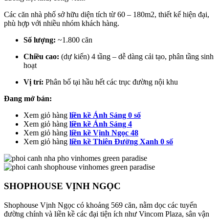
Các căn nhà phố sở hữu diện tích từ 60 – 180m2, thiết kế hiện đại,
phù hợp với nhiều nhóm khách hàng.
Số lượng:
~1.800 căn
Chiều cao:
(dự kiến) 4 tầng – dễ dàng cải tạo, phân tầng sinh
hoạt
Vị trí:
Phân bố tại hầu hết các trục đường nội khu
Đang mở bán:
Xem giỏ hàng
liền kề Ánh Sáng 0 số
Xem giỏ hàng
liền kề Ánh Sáng 4
Xem giỏ hàng
liền kề Vịnh Ngọc 48
Xem giỏ hàng
liền kề Thiên Đường Xanh 0 số
SHOPHOUSE VỊNH NGỌC
Shophouse Vịnh Ngọc có khoảng 569 căn, nằm dọc các tuyến
đường chính và liền kề các đại tiện ích như Vincom Plaza, sân vận