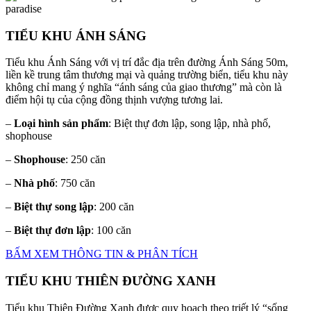
TIỂU KHU ÁNH SÁNG
Tiểu khu Ánh Sáng với vị trí đắc địa trên đường Ánh Sáng 50m,
liền kề trung tâm thương mại và quảng trường biển, tiểu khu này
không chỉ mang ý nghĩa “ánh sáng của giao thương” mà còn là
điểm hội tụ của cộng đồng thịnh vượng tương lai.
–
Loại hình sản phẩm
: Biệt thự đơn lập, song lập, nhà phố,
shophouse
–
Shophouse
: 250 căn
–
Nhà phố
: 750 căn
–
Biệt thự song lập
: 200 căn
–
Biệt thự đơn lập
: 100 căn
BẤM XEM THÔNG TIN & PHÂN TÍCH
TIỂU KHU THIÊN ĐƯỜNG XANH
Tiểu khu Thiên Đường Xanh được quy hoạch theo triết lý “sống