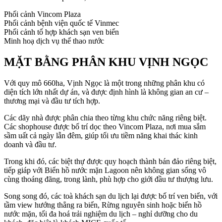
Phối cảnh Vincom Plaza
Phối cảnh bệnh viện quốc tế Vinmec
Phối cảnh tổ hợp khách sạn ven biển
Minh hoạ dịch vụ thể thao nước
MẶT BẰNG PHÂN KHU VỊNH NGỌC
Với quy mô 660ha, Vịnh Ngọc là một trong những phân khu có
diện tích lớn nhất dự án, và được định hình là không gian an cư –
thương mại và đầu tư tích hợp.
Các dãy nhà được phân chia theo từng khu chức năng riêng biệt.
Các shophouse được bố trí dọc theo Vincom Plaza, nơi mua sắm
sầm uất cả ngày lẫn đêm, giúp tối ưu tiềm năng khai thác kinh
doanh và đầu tư.
Trong khi đó, các biệt thự được quy hoạch thành bán đảo riêng biệt,
tiếp giáp với Biển hồ nước mặn Lagoon nên không gian sống vô
cùng thoáng đãng, trong lành, phù hợp cho giới đầu tư thượng lưu.
Song song đó, các toà khách sạn du lịch lại được bố trí ven biển, với
tầm view hướng thẳng ra biển, Rừng nguyên sinh hoặc biển hồ
nước mặn, tối đa hoá trải nghiệm du lịch – nghỉ dưỡng cho du