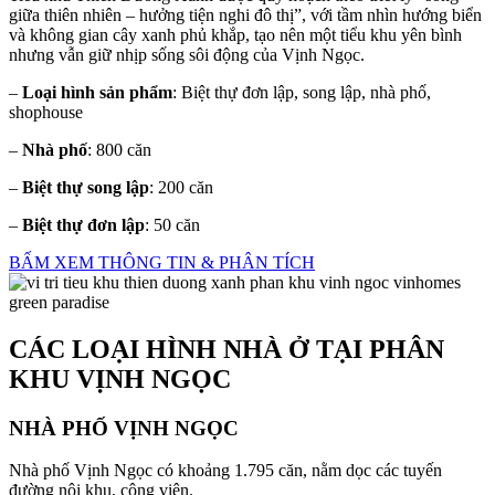
giữa thiên nhiên – hưởng tiện nghi đô thị”, với tầm nhìn hướng biển
và không gian cây xanh phủ khắp, tạo nên một tiểu khu yên bình
nhưng vẫn giữ nhịp sống sôi động của Vịnh Ngọc.
–
Loại hình sản phẩm
: Biệt thự đơn lập, song lập, nhà phố,
shophouse
–
Nhà phố
: 800 căn
–
Biệt thự song lập
: 200 căn
–
Biệt thự đơn lập
: 50 căn
BẤM XEM THÔNG TIN & PHÂN TÍCH
CÁC LOẠI HÌNH NHÀ Ở TẠI PHÂN
KHU VỊNH NGỌC
NHÀ PHỐ VỊNH NGỌC
Nhà phố Vịnh Ngọc có khoảng 1.795 căn, nằm dọc các tuyến
đường nội khu, công viên.