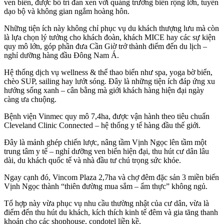
ven biển, được bố trí đan xen với quảng trường biển rộng lớn, tuyến
dạo bộ và không gian ngắm hoàng hôn.
Những tiện ích này không chỉ phục vụ du khách thượng lưu mà còn
là lựa chọn lý tưởng cho khách đoàn, khách MICE hay các sự kiện
quy mô lớn, góp phần đưa Cần Giờ trở thành điểm đến du lịch –
nghỉ dưỡng hàng đầu Đông Nam Á.
Hệ thống dịch vụ wellness & thể thao biển như spa, yoga bờ biển,
chèo SUP, sailing hay lướt sóng. Đây là những tiện ích đáp ứng xu
hướng sống xanh – cân bằng mà giới khách hàng hiện đại ngày
càng ưa chuộng.
Bệnh viện Vinmec quy mô 7,4ha, được vận hành theo tiêu chuẩn
Cleveland Clinic Connected – hệ thống y tế hàng đầu thế giới.
Đây là mảnh ghép chiến lược, nâng tầm Vịnh Ngọc lên tầm một
trung tâm y tế – nghỉ dưỡng ven biển hiện đại, thu hút cư dân lâu
dài, du khách quốc tế và nhà đầu tư chú trọng sức khỏe.
Ngay cạnh đó, Vincom Plaza 2,7ha và chợ đêm đặc sản 3 miền biến
Vịnh Ngọc thành “thiên đường mua sắm – ẩm thực” không ngủ.
Tổ hợp này vừa phục vụ nhu cầu thường nhật của cư dân, vừa là
điểm đến thu hút du khách, kích thích kinh tế đêm và gia tăng thanh
khoản cho các shophouse, condotel liền kề.