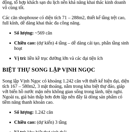
động, tổ hợp khách sạn du lịch nên khả năng khai thác kinh doanh
vô cùng tốt.
Các căn shophouse có diện tích 71 – 288m2, thiết kế tầng trệt cao,
full kính, dễ dàng khai thác đa công năng.
Số lượng:
~569 căn
Chiều cao:
(dự kiến) 4 tầng – dễ dàng cải tạo, phân tầng sinh
hoạt
Vị trí:
liền kề trục đường lớn và các đại tiện ích
BIỆT THỰ SONG LẬP VỊNH NGỌC
Song lập Vịnh Ngọc có khoảng 1.242 căn với thiết kế hiện đại, diện
tích 167 – 580m2, 3 mặt thoáng, nằm trong khu biệt thự đảo, giáp
với biển hồ nước mặn nên không gian sống trong lành, tiện nghi.
Ngoài ra, giá bán thấp hơn đơn lập nên đây là dòng sản phẩm có
tiềm năng thanh khoản cao.
Số lượng:
1.242 căn
Chiều cao:
(dự kiến) 3 tầng