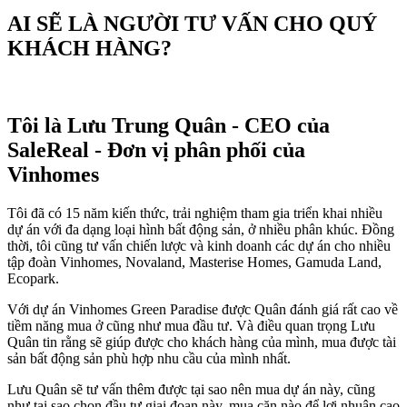
AI SẼ LÀ NGƯỜI TƯ VẤN CHO QUÝ
KHÁCH HÀNG?
Tôi là Lưu Trung Quân - CEO của
SaleReal - Đơn vị phân phối của
Vinhomes
Tôi đã có 15 năm kiến thức, trải nghiệm tham gia triển khai nhiều
dự án với đa dạng loại hình bất động sản, ở nhiều phân khúc. Đồng
thời, tôi cũng tư vấn chiến lược và kinh doanh các dự án cho nhiều
tập đoàn Vinhomes, Novaland, Masterise Homes, Gamuda Land,
Ecopark.
Với dự án Vinhomes Green Paradise được Quân đánh giá rất cao về
tiềm năng mua ở cũng như mua đầu tư. Và điều quan trọng Lưu
Quân tin rằng sẽ giúp được cho khách hàng của mình, mua được tài
sản bất động sản phù hợp nhu cầu của mình nhất.
Lưu Quân sẽ tư vấn thêm được tại sao nên mua dự án này, cũng
như tại sao chọn đầu tư giai đoạn này, mua căn nào để lợi nhuận cao