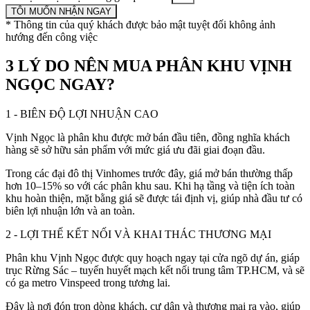
TÔI MUỐN NHẬN NGAY
* Thông tin của quý khách được bảo mật tuyệt đối không ảnh
hướng đến công việc
3 LÝ DO NÊN MUA PHÂN KHU VỊNH
NGỌC NGAY?
1 - BIÊN ĐỘ LỢI NHUẬN CAO
Vịnh Ngọc là phân khu được mở bán đầu tiên, đồng nghĩa khách
hàng sẽ sở hữu sản phẩm với mức giá ưu đãi giai đoạn đầu.
Trong các đại đô thị Vinhomes trước đây, giá mở bán thường thấp
hơn 10–15% so với các phân khu sau. Khi hạ tầng và tiện ích toàn
khu hoàn thiện, mặt bằng giá sẽ được tái định vị, giúp nhà đầu tư có
biên lợi nhuận lớn và an toàn.
2 - LỢI THẾ KẾT NỐI VÀ KHAI THÁC THƯƠNG MẠI
Phân khu Vịnh Ngọc được quy hoạch ngay tại cửa ngõ dự án, giáp
trục Rừng Sác – tuyến huyết mạch kết nối trung tâm TP.HCM, và sẽ
có ga metro Vinspeed trong tương lai.
Đây là nơi đón trọn dòng khách, cư dân và thương mại ra vào, giúp