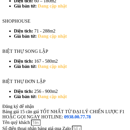
Diện tích:
60 – 180m2
Giá bán từ:
Đang cập nhật
SHOPHOUSE
Diện tích:
71 - 288m2
Giá bán từ:
Đang cập nhật
BIỆT THỰ SONG LẬP
Diện tích:
167 - 580m2
Giá bán từ:
Đang cập nhật
BIỆT THỰ ĐƠN LẬP
Diện tích:
256 - 900m2
Giá bán từ:
Đang cập nhật
Đăng ký để nhận
Bảng giá 15 căn giá TỐT NHẤT TỪ ĐẠI LÝ CHIẾN LƯỢC F1
HOẶC GỌI NGAY HOTLINE:
0938.00.77.78
Tên quý khách
Số điện thoại nhận bảng giá qua Zalo