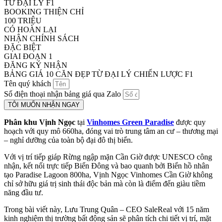
TỪ ĐẠI LÝ F1
BOOKING THIỆN CHỈ
100 TRIỆU
CÓ HOÀN LẠI
NHẬN CHÍNH SÁCH
ĐẶC BIỆT
GIAI ĐOẠN 1
ĐĂNG KÝ NHẬN
BẢNG GIÁ 10 CĂN ĐẸP TỪ ĐẠI LÝ CHIẾN LƯỢC F1
Tên quý khách
Số điện thoại nhận bảng giá qua Zalo
TÔI MUỐN NHẬN NGAY
Phân khu Vịnh Ngọc
tại
Vinhomes Green Paradise
được quy
hoạch với quy mô 660ha, đóng vai trò trung tâm an cư – thương mại
– nghỉ dưỡng của toàn bộ đại đô thị biển.
Với vị trí tiếp giáp Rừng ngập mặn Cần Giờ được UNESCO công
nhận, kết nối trực tiếp Biển Đông và bao quanh bởi Biển hồ nhân
tạo Paradise Lagoon 800ha, Vịnh Ngọc Vinhomes Cần Giờ không
chỉ sở hữu giá trị sinh thái độc bản mà còn là điểm đến giàu tiềm
năng đầu tư.
Trong bài viết này, Lưu Trung Quân – CEO SaleReal với 15 năm
kinh nghiệm thị trường bất động sản sẽ phân tích chi tiết vị trí, mặt