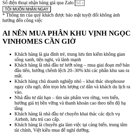
Số điện thoại nhận bảng giá qua Zalo
TÔI MUỐN NHẬN NGAY
* Thông tin của quý khách được bảo mật tuyệt đối không ảnh
hướng đến công việc
AI NÊN MUA PHÂN KHU VỊNH NGỌC
VINHOMES CẦN GIỜ
Khách hàng là gia đình trẻ, trung lưu tìm kiếm không gian
sống xanh, tiện nghi, và lành mạnh
Khách hàng là nhà đầu tư lướt sóng – mua giai đoạn mở bán
đầu tiên, hưởng chênh lệch 20–30% khi các phân khu sau ra
mắt.
Khách hàng chủ doanh nghiệp nhỏ – khai thác shophouse
ngay cửa ngõ, đón trọn lưu lượng cư dân và khách du lịch ra
vào.
Nhà đầu tư dài hạn – tìm sản phẩm ven rừng, ven biển,
hưởng giá trị bền vững và thanh khoản cao theo tiến độ hạ
tầng
Khách hàng là nhà đầu tư chuyên khai thác các dịch vụ
Airbnb, lưu trú cao cấp.
Khách hàng là chuyên gia làm việc tại cảng biển, trung tâm
tài chính, Việt kiều mua để nghỉ dưỡng.