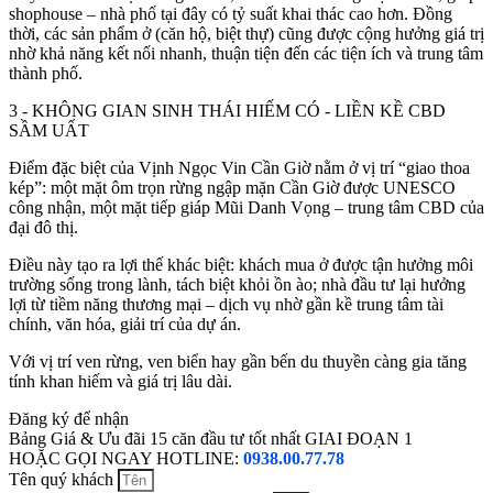
shophouse – nhà phố tại đây có tỷ suất khai thác cao hơn. Đồng
thời, các sản phẩm ở (căn hộ, biệt thự) cũng được cộng hưởng giá trị
nhờ khả năng kết nối nhanh, thuận tiện đến các tiện ích và trung tâm
thành phố.
3 - KHÔNG GIAN SINH THÁI HIẾM CÓ - LIỀN KỀ CBD
SẦM UẤT
Điểm đặc biệt của Vịnh Ngọc Vin Cần Giờ nằm ở vị trí “giao thoa
kép”: một mặt ôm trọn rừng ngập mặn Cần Giờ được UNESCO
công nhận, một mặt tiếp giáp Mũi Danh Vọng – trung tâm CBD của
đại đô thị.
Điều này tạo ra lợi thế khác biệt: khách mua ở được tận hưởng môi
trường sống trong lành, tách biệt khỏi ồn ào; nhà đầu tư lại hưởng
lợi từ tiềm năng thương mại – dịch vụ nhờ gần kề trung tâm tài
chính, văn hóa, giải trí của dự án.
Với vị trí ven rừng, ven biển hay gần bến du thuyền càng gia tăng
tính khan hiếm và giá trị lâu dài.
Đăng ký để nhận
Bảng Giá & Ưu đãi 15 căn đầu tư tốt nhất GIAI ĐOẠN 1
HOẶC GỌI NGAY HOTLINE:
0938.00.77.78
Tên quý khách