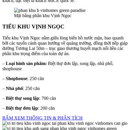
khách, đặc biệt là khách MICE quốc tế.
Mặt bằng phân khu Vịnh Ngọc
TIỂU KHU VỊNH NGỌC
Tiểu khu Vịnh Ngọc nằm giữa lòng biển hồ nước mặn, bao quanh
bởi các tuyến cảnh quan hướng về quảng trường, đồng thời tiếp giáp
đường Tương Lai 50m – trục giao thương huyết mạch nối liền các
phân khu trọng điểm của toàn dự án.
–
Loại hình sản phẩm:
Biệt thự đơn lập, song lập, nhà phố,
shophouse
–
Shophouse
: 250 căn
–
Nhà phố
: 250 căn
–
Biệt thự song lập
: 700 căn
–
Biệt thự đơn lập
: 200 căn
BẤM XEM THÔNG TIN & PHÂN TÍCH