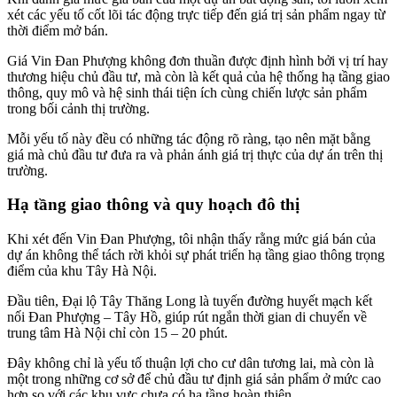
xét các yếu tố cốt lõi tác động trực tiếp đến giá trị sản phẩm ngay từ
thời điểm mở bán.
Giá Vin Đan Phượng không đơn thuần được định hình bởi vị trí hay
thương hiệu chủ đầu tư, mà còn là kết quả của hệ thống hạ tầng giao
thông, quy mô và hệ sinh thái tiện ích cùng chiến lược sản phẩm
trong bối cảnh thị trường.
Mỗi yếu tố này đều có những tác động rõ ràng, tạo nên mặt bằng
giá mà chủ đầu tư đưa ra và phản ánh giá trị thực của dự án trên thị
trường.
Hạ tầng giao thông và quy hoạch đô thị
Khi xét đến Vin Đan Phượng, tôi nhận thấy rằng mức giá bán của
dự án không thể tách rời khỏi sự phát triển hạ tầng giao thông trọng
điểm của khu Tây Hà Nội.
Đầu tiên, Đại lộ Tây Thăng Long là tuyến đường huyết mạch kết
nối Đan Phượng – Tây Hồ, giúp rút ngắn thời gian di chuyển về
trung tâm Hà Nội chỉ còn 15 – 20 phút.
Đây không chỉ là yếu tố thuận lợi cho cư dân tương lai, mà còn là
một trong những cơ sở để chủ đầu tư định giá sản phẩm ở mức cao
hơn so với các khu vực chưa có hạ tầng hoàn thiện.