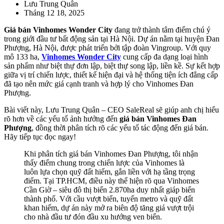
Lưu Trung Quân
Tháng 12 18, 2025
Giá bán Vinhomes Wonder City
đang trở thành tâm điểm chú ý
trong giới đầu tư bất động sản tại Hà Nội. Dự án nằm tại huyện Đan
Phượng, Hà Nội, được phát triển bởi tập đoàn Vingroup. Với quy
mô 133 ha,
Vinhomes Wonder City
cung cấp đa dạng loại hình
sản phẩm như biệt thự đơn lập, biệt thự song lập, liền kề. Sự kết hợp
giữa vị trí chiến lược, thiết kế hiện đại và hệ thống tiện ích đẳng cấp
đã tạo nên mức giá cạnh tranh và hợp lý cho Vinhomes Đan
Phượng.
Bài viết này, Lưu Trung Quân – CEO SaleReal sẽ giúp anh chị hiểu
rõ hơn về các yếu tố ảnh hưởng đến
giá bán Vinhomes Đan
Phượng
, đồng thời phân tích rõ các yếu tố tác động đến giá bán.
Hãy tiếp tục đọc ngay!
Khi phân tích giá bán Vinhomes Đan Phượng, tôi nhận
thấy điểm chung trong chiến lược của Vinhomes là
luôn lựa chọn quỹ đất hiếm, gắn liền với hạ tầng trọng
điểm. Tại TP.HCM, điều này thể hiện rõ qua Vinhomes
Cần Giờ – siêu đô thị biển 2.870ha duy nhất giáp biển
thành phố. Với cầu vượt biển, tuyến metro và quỹ đất
khan hiếm, dự án này mở ra biên độ tăng giá vượt trội
cho nhà đầu tư đón đầu xu hướng ven biển.