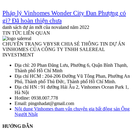
Pháp lý Vinhomes Wonder City Đan Phượng có
gì? Đã hoàn thiện chưa
danh sách dự án mới của novaland năm 2022
TIN TỨC LIÊN QUAN
CHUYÊN TRANG VBYSR CHIA SẺ THÔNG TIN DỰ ÁN
VINHOMES CỦA CÔNG TY TNHH SALEREAL
INVESTMENT
Địa chỉ: 20 Phan Đăng Lưu, Phường 6, Quận Bình Thạnh,
Thành phố Hồ Chí Minh
Địa chỉ HCM : 204-206 Đường Vũ Tông Phan, Phường An
Phú, Thành phố Thủ Đức, Thành phố Hồ Chí Minh.
Địa chỉ HN : 91 đường Hải Âu 2, Vinhomes Ocean Park 1,
Hà Nội
Hotline: 0938.007.778
Email: pingnhadat@gmail.com
Nội dung Vinhomes tham vấn chuyên gia bất động sản Ông
Người Nhật
HƯỚNG DẪN