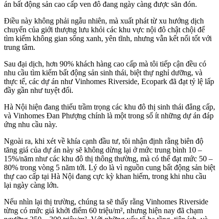
án bất động sản cao cấp ven đô đang ngày càng được săn đón.
Điều này không phải ngẫu nhiên, mà xuất phát từ xu hướng dịch
chuyển của giới thượng lưu khỏi các khu vực nội đô chật chội để
tìm kiếm không gian sống xanh, yên tĩnh, nhưng vẫn kết nối tốt với
trung tâm.
Sau đại dịch, hơn 90% khách hàng cao cấp mà tôi tiếp cận đều có
nhu cầu tìm kiếm bất động sản sinh thái, biệt thự nghỉ dưỡng, và
thực tế, các dự án như Vinhomes Riverside, Ecopark đã đạt tỷ lệ lấp
đầy gần như tuyệt đối.
Hà Nội hiện đang thiếu trầm trọng các khu đô thị sinh thái đẳng cấp,
và Vinhomes Đan Phượng chính là một trong số ít những dự án đáp
ứng nhu cầu này.
Ngoài ra, khi xét về khía cạnh đầu tư, tôi nhận định rằng biên độ
tăng giá của dự án này sẽ không dừng lại ở mức trung bình 10 –
15%/năm như các khu đô thị thông thường, mà có thể đạt mức 50 –
80% trong vòng 5 năm tới. Lý do là vì nguồn cung bất động sản biệt
thự cao cấp tại Hà Nội đang cực kỳ khan hiếm, trong khi nhu cầu
lại ngày càng lớn.
Nếu nhìn lại thị trường, chúng ta sẽ thấy rằng Vinhomes Riverside
từng có mức giá khởi điểm 60 triệu/m², nhưng hiện nay đã chạm