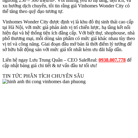
ngưỡng 250 – 300 triệu/m². Với những yếu tố hạ tầng, tiện ích, và
xu hướng dịch chuyển, tôi tin rằng giá Vinhomes Wonder City có
thể tăng theo quỹ đạo tương tự.
Vinhomes Wonder City được định vị là khu đô thị sinh thái cao cấp
tại Hà Nội, với mức giá phản ánh vị trí chiến lược, hạ tầng kết nối
hiện đại và hệ thống tiện ích đẳng cấp. Với biệt thự, shophouse, nhà
phố thương mại, mỗi dòng sản phẩm có mức giá khác nhau tùy theo
vị trí và công năng.
Giai đoạn đầu mở bán là thời điểm lý tưởng để
sở hữu bất động sản với mức giá tốt nhất kèm ưu đãi hấp dẫn.
Liên hệ ngay Lưu Trung Quân – CEO SaleReal:
0938.007.778
để
cập nhật bảng giá chi tiết & tư vấn đầu tư tối ưu!
TIN TỨC PHÂN TÍCH CHUYÊN SÂU