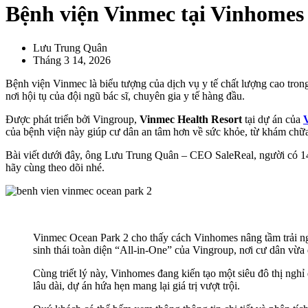
Bệnh viện Vinmec tại Vinhomes 
Lưu Trung Quân
Tháng 3 14, 2026
Bệnh viện Vinmec là biểu tượng của dịch vụ y tế chất lượng cao tron
nơi hội tụ của đội ngũ bác sĩ, chuyên gia y tế hàng đầu.
Được phát triển bởi Vingroup,
Vinmec Health Resort
tại dự án của
của bệnh viện này giúp cư dân an tâm hơn về sức khỏe, từ khám chữa
Bài viết dưới đây, ông Lưu Trung Quân – CEO SaleReal, người có 14 n
hãy cùng theo dõi nhé.
Vinmec Ocean Park 2 cho thấy cách Vinhomes nâng tầm trải nghi
sinh thái toàn diện “All-in-One” của Vingroup, nơi cư dân vừ
Cùng triết lý này, Vinhomes đang kiến tạo một siêu đô thị ng
lâu dài, dự án hứa hẹn mang lại giá trị vượt trội.