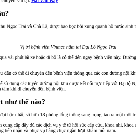
 chuyên sâu tại:
Hải Vân Bay
âu?
n khu Ngọc Trai và Chà Là, được bao bọc bởi xung quanh hồ nước sinh
Vị trí bệnh viện Vinmec nằm tại Đại Lô Ngọc Trai
qua vài phút lái xe hoặc đi bộ là có thể đến ngay bệnh viện này. Đườn
 dân có thể di chuyển đến bệnh viện thông qua các con đường nội khu 
sử dụng các tuyến đường nội khu được kết nối trực tiếp với Đại lộ Ng
n tâm khi di chuyển đến bệnh viện.
t như thế nào?
n đại bậc nhất, sở hữu 18 phòng tổng thống sang trọng, tạo ra một môi 
 cung cấp đầy đủ các dịch vụ y tế từ hồi sức cấp cứu, khoa nhi, khoa
n sàng tiếp nhận và phục vụ hàng chục ngàn lượt khám mỗi năm.