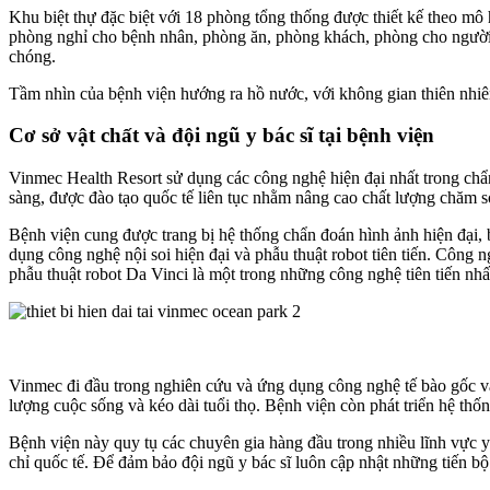
Khu biệt thự đặc biệt với 18 phòng tổng thống được thiết kế theo mô 
phòng nghỉ cho bệnh nhân, phòng ăn, phòng khách, phòng cho người n
chóng.
Tầm nhìn của bệnh viện hướng ra hồ nước, với không gian thiên nhiên 
Cơ sở vật chất và đội ngũ y bác sĩ tại bệnh viện
Vinmec Health Resort sử dụng các công nghệ hiện đại nhất trong chẩn 
sàng, được đào tạo quốc tế liên tục nhằm nâng cao chất lượng chăm s
Bệnh viện cung được trang bị hệ thống chẩn đoán hình ảnh hiện đại
dụng công nghệ nội soi hiện đại và phẫu thuật robot tiên tiến. Công 
phẫu thuật robot Da Vinci là một trong những công nghệ tiên tiến nh
Vinmec đi đầu trong nghiên cứu và ứng dụng công nghệ tế bào gốc và 
lượng cuộc sống và kéo dài tuổi thọ. Bệnh viện còn phát triển hệ thố
Bệnh viện này quy tụ các chuyên gia hàng đầu trong nhiều lĩnh vực y 
chỉ quốc tế. Để đảm bảo đội ngũ y bác sĩ luôn cập nhật những tiến bộ