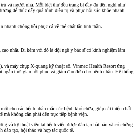
trú và người nhà. Mỗi biệt thự đều trang bị đầy đủ tiện nghi như
ưỡng để thúc đẩy quá trình điều trị và phục hồi sức khỏe nhanh
n nhanh chóng hồi phục cả về thể chất lẫn tinh thần.
 cao nhất. Đi kèm với đó là đội ngũ y bác sĩ có kinh nghiệm lâm
T), và máy chụp X-quang kỹ thuật số. Vinmec Health Resort ứng
 rút ngắn thời gian hồi phục và giảm đau đớn cho bệnh nhân. Hệ thống
g mới cho các bệnh nhân mắc các bệnh khó chữa, giúp cải thiện chất
tế mà không cần phải đến trực tiếp bệnh viện.
ỡng và kỹ thuật viên tại bệnh viện được đào tạo bài bản và có chứng
 đào tạo, hội thảo và hợp tác quốc tế.