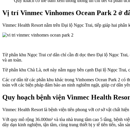
Quý khách có thể bấm xem thông thông tin chi tiết và phân tích
Vị trí Vinmec Vinhomes Ocean Park 2 ở đ
Vinmec Health Resort nằm trên Đại lộ Ngọc Trai, tiếp giáp hai phâ
Từ phân khu Ngọc Trai cư dân chỉ cần đi dọc theo Đại lộ Ngọc Trai, 
và an toàn.
Từ phân khu Chà Là, nơi này nằm ngay bên cạnh Đại lộ Ngọc Trai, cư
Các cư dân từ các phân khu khác trong Vinhomes Ocean Park 2 có thể 
toàn với các biện pháp đảm bảo an ninh nghiêm ngặt, giúp cư dân yê
Quy hoạch bệnh viện Vinmec Health Resor
Vinmec Health Resort là bệnh viện tiên phong với cơ sở vật chất hiệ
Với quy mô rộng 36.000m² và tòa nhà trung tâm cao 5 tầng, bệnh viện
dày dạn kinh nghiệm, tận tâm, cùng trang thiết bị y tế tiên tiến, sẵ