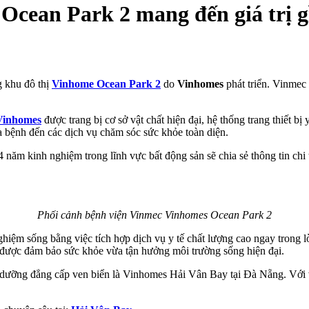
Ocean Park 2 mang đến giá trị g
g khu đô thị
Vinhome Ocean Park 2
do
Vinhomes
phát triển. Vinmec 
Vinhomes
được trang bị cơ sở vật chất hiện đại, hệ thống trang thiết b
 bệnh đến các dịch vụ chăm sóc sức khỏe toàn diện.
ăm kinh nghiệm trong lĩnh vực bất động sản sẽ chia sẻ thông tin chi t
Phối cảnh bệnh viện Vinmec Vinhomes Ocean Park 2
ệm sống bằng việc tích hợp dịch vụ y tế chất lượng cao ngay trong lò
a được đảm bảo sức khỏe vừa tận hưởng môi trường sống hiện đại.
hỉ dưỡng đẳng cấp ven biển là Vinhomes Hải Vân Bay tại Đà Nẵng. Với 