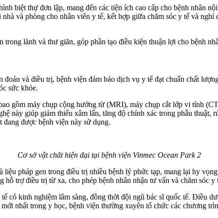
hình biệt thự đơn lập, mang đến các tiện ích cao cấp cho bệnh nhân nội 
hà và phòng cho nhân viên y tế, kết hợp giữa chăm sóc y tế và nghỉ d
trong lành và thư giãn, góp phần tạo điều kiện thuận lợi cho bệnh nhâ
đoán và điều trị, bệnh viện đảm bảo dịch vụ y tế đạt chuẩn chất lượng
óc sức khỏe.
, bao gồm máy chụp cộng hưởng từ (MRI), máy chụp cắt lớp vi tính (C
nghệ này giúp giảm thiểu xâm lấn, tăng độ chính xác trong phẫu thuật,
ất đang được bệnh viện này sử dụng.
Cơ sở vật chất hiện đại tại bệnh viện Vinmec Ocean Park 2
liệu pháp gen trong điều trị nhiều bệnh lý phức tạp, mang lại hy vọn
ng hỗ trợ điều trị từ xa, cho phép bệnh nhân nhận tư vấn và chăm sóc y 
tế có kinh nghiệm lâm sàng, đồng thời đội ngũ bác sĩ quốc tế. Điều dư
 mới nhất trong y học, bệnh viện thường xuyên tổ chức các chương trình